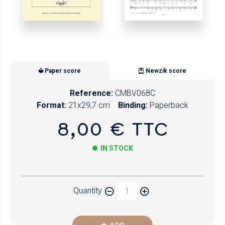
Paper score
Newzik score
Reference:
CMBV068C
Format:
21x29,7 cm
Binding:
Paperback
8,00 € TTC
IN STOCK
Paper
Quantity
Newzik