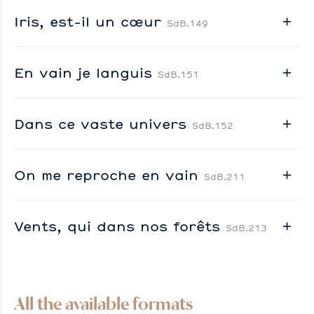
Iris, est-il un cœur
SdB.149
En vain je languis
SdB.151
Dans ce vaste univers
SdB.152
On me reproche en vain
SdB.211
Vents, qui dans nos forêts
SdB.213
All the available formats