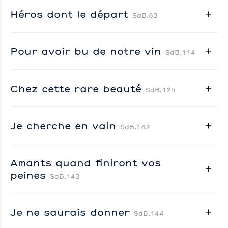
Héros dont le départ
SdB.83
Pour avoir bu de notre vin
SdB.114
Chez cette rare beauté
SdB.125
Je cherche en vain
SdB.142
Amants quand finiront vos
peines
SdB.143
Je ne saurais donner
SdB.144