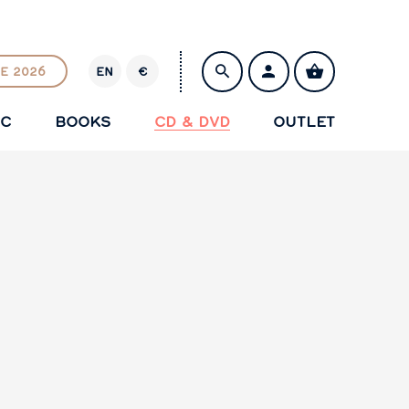
E 2026
EN
€
E
U
IC
BOOKS
CD & DVD
OUTLET
R
SAVE