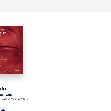
stre
 GERVAIS
; György Vashegyi (dir.)