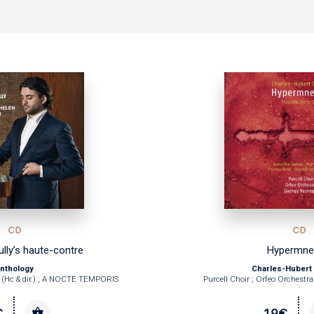
CD
CD
lly’s haute-contre
Hypermne
nthology
Charles-Hubert
(Hc & dir.) ; A NOCTE TEMPORIS
Purcell Choir ; Orfeo Orchestra 
€
19€