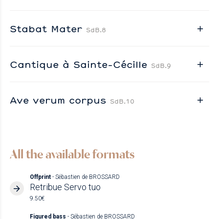
Stabat Mater
SdB.8
Cantique à Sainte-Cécille
SdB.9
Ave verum corpus
SdB.10
All the available formats
Offprint
- Sébastien de BROSSARD
Retribue Servo tuo
9.50€
Figured bass
- Sébastien de BROSSARD