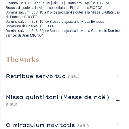
Osanna [SdB. 15], Agnus Dei [SdB. 16], Oratio pro Rege {SdB. 17] de
Brossard ajoutés à la Missa concertata de Pietr'Antonio FIOCCO
Domine salvum [SdB. 18 a & b] de Brossard ajoutés à la Missa Exultate Deo
de François COSSET
Domine salvum [SdB. 19] de Brossard ajouté à la Missa Benedicam
Dominum de Charles D'HELFER
Domine salvum [SdB. 20] de Brossard ajouté à la Missa Gaudete in Domine
semper de Jean MIGNON
The works
Retribue servo tuo
SdB.4
Missa quinti toni (Messe de noël)
SdB.5
O miraculum novitatis
SdB.6