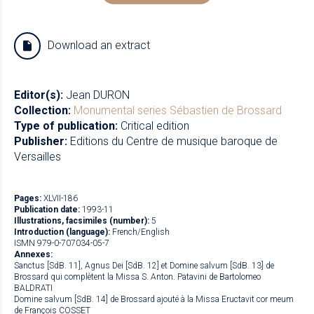
Download an extract
Editor(s):
Jean DURON
Collection:
Monumental series
Sébastien de Brossard
Type of publication:
Critical edition
Publisher:
Editions du Centre de musique baroque de
Versailles
Pages:
XLVII-186
Publication date:
1993-11
Illustrations, facsimiles (number):
5
Introduction (language):
French/English
ISMN 979-0-707034-05-7
Annexes:
Sanctus [SdB. 11], Agnus Dei [SdB. 12] et Domine salvum [SdB. 13] de
Brossard qui complètent la Missa S. Anton. Patavini de Bartolomeo
BALDRATI
Domine salvum [SdB. 14] de Brossard ajouté à la Missa Eructavit cor meum
de François COSSET