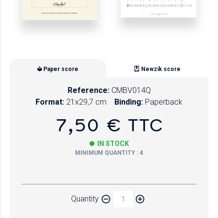
Paper score
Newzik score
Reference:
CMBV014Q
Format:
21x29,7 cm
Binding:
Paperback
7,50 € TTC
IN STOCK
MINIMUM QUANTITY : 4
Paper
Quantity
Newzik