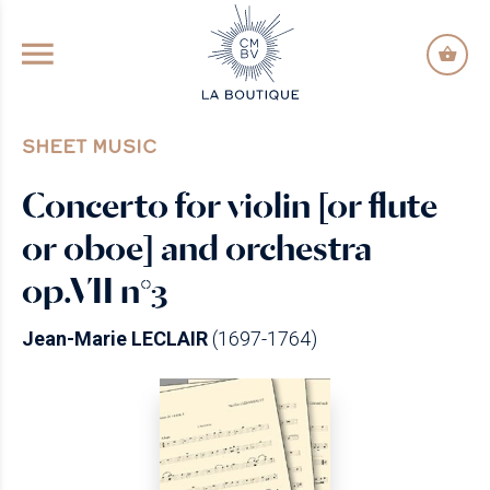
GO TO PRINCIPAL CONTENT
SHEET MUSIC
Concerto for violin [or flute
or oboe] and orchestra
op.VII n°3
Jean-Marie LECLAIR
(1697-1764)