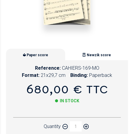
Paper score
Newzik score
Reference:
CAHIERS-169-MO
Format:
21x29,7 cm
Binding:
Paperback
680,00 € TTC
IN STOCK
Paper
Quantity
Newzik