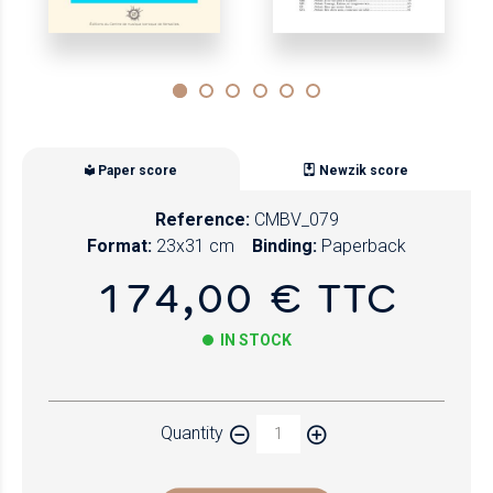
Paper score
Newzik score
Reference:
CMBV_079
Format:
23x31 cm
Binding:
Paperback
174,00 € TTC
IN STOCK
Paper
Quantity
Newzik