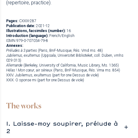
(repertoire, practice).
Pages:
CXXIX-287
Publication date:
2021-12
Illustrations, facsimiles (number):
16
Introduction (language):
French/English
ISMN 979-0-707034-79-8
Annexes:
Préludes à 3 parties
(Paris, BnF-Musique, Rés. Vmd ms. 48)
Jubilemus, exultemus
(Uppsala, Universitet Biblioteket, coll. Düben, vmhs
029:013)
Allemande
(Berkeley, University of California, Music Library, Ms. 1365)
Hélas ! Mon cœur
, air sérieux (Paris, BnF-Musique, Rés. Vma ms. 854)
XXIV. Jubilemus, exultemus (part for one Dessus de viole)
XXIX. O sponse mi (part for one Dessus de viole)
The works
I. Laisse-moy soupirer, prélude à
2