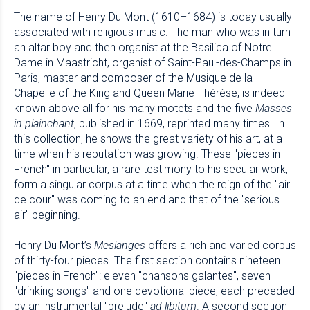
The name of Henry Du Mont (1610–1684) is today usually
associated with religious music. The man who was in turn
an altar boy and then organist at the Basilica of Notre
Dame in Maastricht, organist of Saint-Paul-des-Champs in
Paris, master and composer of the Musique de la
Chapelle of the King and Queen Marie-Thérèse, is indeed
known above all for his many motets and the five
Masses
in plainchant
, published in 1669, reprinted many times. In
this collection, he shows the great variety of his art, at a
time when his reputation was growing. These "pieces in
French" in particular, a rare testimony to his secular work,
form a singular corpus at a time when the reign of the "air
de cour" was coming to an end and that of the "serious
air" beginning.
Henry Du Mont’s
Meslanges
offers a rich and varied corpus
of thirty-four pieces. The first section contains nineteen
"pieces in French": eleven "chansons galantes", seven
"drinking songs" and one devotional piece, each preceded
by an instrumental "prelude"
ad libitum
. A second section