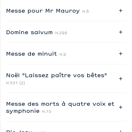
Messe pour Mr Mauroy
H.6
Domine salvum
H.299
Messe de minuit
H.9
Noël "Laissez paître vos bêtes"
H.531 (2)
Messe des morts à quatre voix et
symphonie
H.10
Pie Jesu