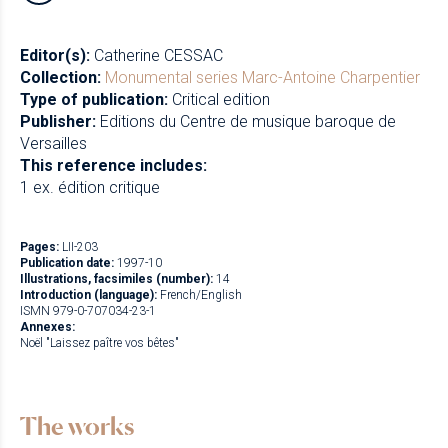
Newzik
Editor(s):
Catherine CESSAC
Collection:
Monumental series
Marc-Antoine Charpentier
Type of publication:
Critical edition
Publisher:
Editions du Centre de musique baroque de
Versailles
This reference includes:
1 ex. édition critique
Pages:
LII-203
Publication date:
1997-10
Illustrations, facsimiles (number):
14
Introduction (language):
French/English
ISMN 979-0-707034-23-1
Annexes:
Noël "Laissez paître vos bêtes"
The works