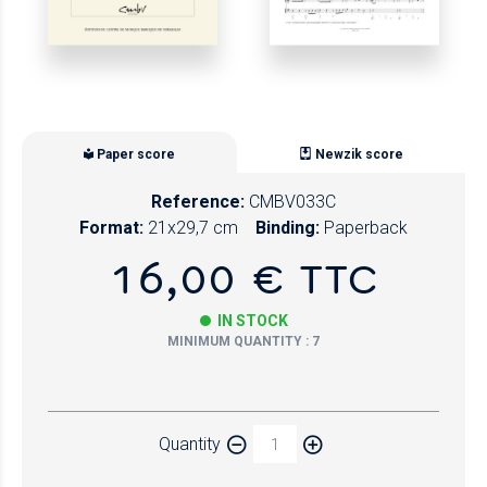
Paper score
Newzik score
Reference:
CMBV033C
Format:
21x29,7 cm
Binding:
Paperback
16,00 € TTC
IN STOCK
MINIMUM QUANTITY : 7
Paper
Quantity
Newzik