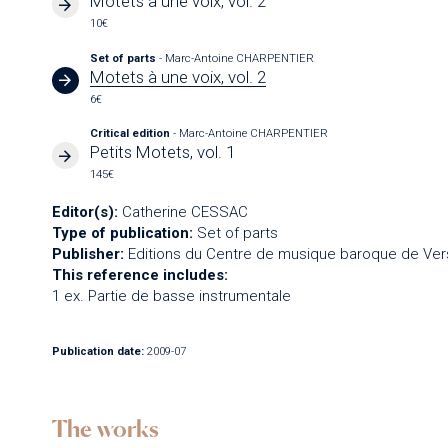
Motets à une voix, vol. 2
10€
Set of parts
- Marc-Antoine CHARPENTIER
Motets à une voix, vol. 2
6€
Critical edition
- Marc-Antoine CHARPENTIER
Petits Motets, vol. 1
145€
Editor(s):
Catherine CESSAC
Type of publication:
Set of parts
Publisher:
Editions du Centre de musique baroque de Vers
This reference includes:
1 ex. Partie de basse instrumentale
Publication date:
2009-07
The works