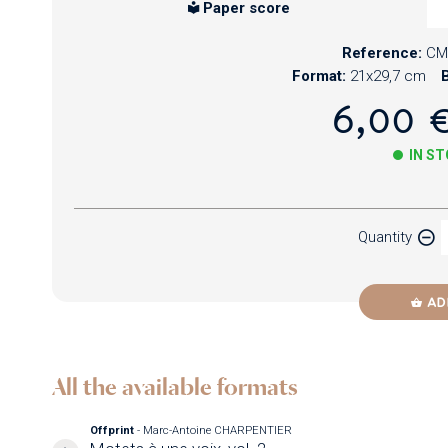
Paper score
Reference:
CM
Format:
21x29,7 cm
B
6,00 
IN S
Paper
Quantity
Newzik
AD
All the available formats
Offprint
- Marc-Antoine CHARPENTIER