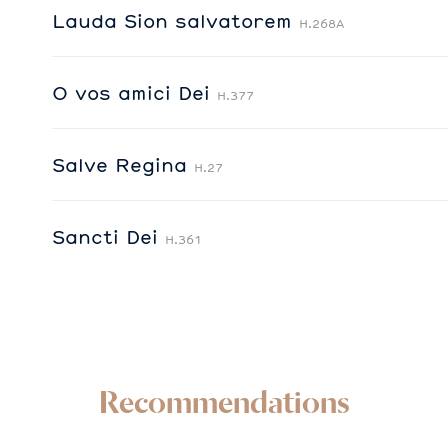
Lauda Sion salvatorem
H.268A
O vos amici Dei
H.377
Salve Regina
H.27
Sancti Dei
H.361
Recommendations