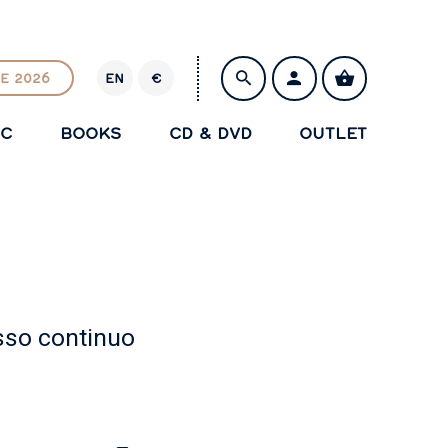
E 2026
EN
€
E
U
IC
BOOKS
CD & DVD
OUTLET
R
SAVE
asso continuo