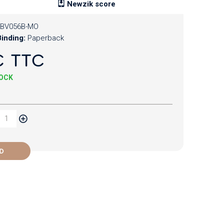
Newzik score
BV056B-MO
inding:
Paperback
€ TTC
TOCK
D