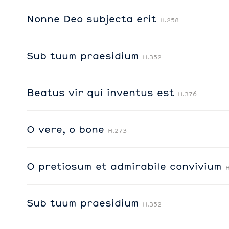
Nonne Deo subjecta erit
H.258
Sub tuum praesidium
H.352
Beatus vir qui inventus est
H.376
O vere, o bone
H.273
O pretiosum et admirabile convivium
Sub tuum praesidium
H.352