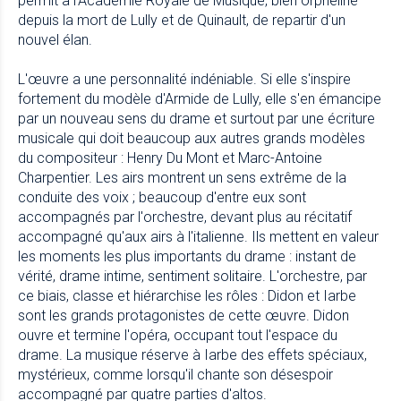
permit à l'Académie Royale de Musique, bien orpheline
depuis la mort de Lully et de Quinault, de repartir d'un
nouvel élan.
L'œuvre a une personnalité indéniable. Si elle s'inspire
fortement du modèle d'Armide de Lully, elle s'en émancipe
par un nouveau sens du drame et surtout par une écriture
musicale qui doit beaucoup aux autres grands modèles
du compositeur : Henry Du Mont et Marc-Antoine
Charpentier. Les airs montrent un sens extrême de la
conduite des voix ; beaucoup d'entre eux sont
accompagnés par l'orchestre, devant plus au récitatif
accompagné qu'aux airs à l'italienne. Ils mettent en valeur
les moments les plus importants du drame : instant de
vérité, drame intime, sentiment solitaire. L'orchestre, par
ce biais, classe et hiérarchise les rôles : Didon et Iarbe
sont les grands protagonistes de cette œuvre. Didon
ouvre et termine l'opéra, occupant tout l'espace du
drame. La musique réserve à Iarbe des effets spéciaux,
mystérieux, comme lorsqu'il chante son désespoir
accompagné par quatre parties d'altos.