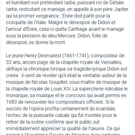
et humiliant son prétendant Iarbe, puissant roi de Gétulie.
Iarbe, redoutant ce mariage, en appelle à son père Jupiter
qui lui promet vengeance : Énée doit partir pour la
conquête de l'Italie. Malgré le désespoir de Didon et
l'amour d'Énée, celui-ci quitte Carthage avant le mariage
sous la pression du dieu Mercure. Didon, folle de
désespoir, se donne la mort.
Le jeune Henry Desmarest (1661-1741), compositeur de
32 ans, ancien page de la chapelle royale de Versailles,
défraye la chronique lorsque sa tragédie-lyrique Didon est
créée : il vient de révéler qu'il était le véritable auteur de la
musique de Nicolas Goupillet, sous-maître de musique de
la chapelle royale de Louis XIV. La supercherie ridiculise le
monarque, sa musique et le concours qui avait permis en
1683 de renouveler les compositeurs officiels. Si le
succès de l'opéra profita certainement du scandale,
l'échec de la puissante cabale qui fut montée pour le
retirer de la scène confirme que le public sut
immédiatement apprécier la qualité de l'œuvre. Ce qui