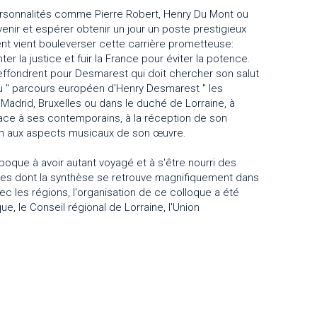
personnalités comme Pierre Robert, Henry Du Mont ou
venir et espérer obtenir un jour un poste prestigieux
dent vient bouleverser cette carrière prometteuse:
r la justice et fuir la France pour éviter la potence.
'effondrent pour Desmarest qui doit chercher son salut
u " parcours européen d'Henry Desmarest " les
 Madrid, Bruxelles ou dans le duché de Lorraine, à
face à ses contemporains, à la réception de son
n aux aspects musicaux de son œuvre.
oque à avoir autant voyagé et à s'être nourri des
nces dont la synthèse se retrouve magnifiquement dans
ec les régions, l'organisation de ce colloque a été
e, le Conseil régional de Lorraine, l'Union