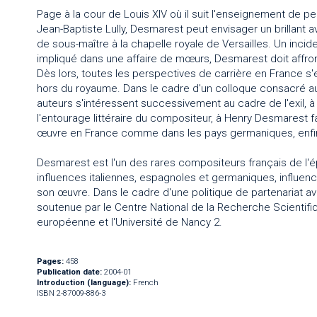
Page à la cour de Louis XIV où il suit l'enseignement de 
Jean-Baptiste Lully, Desmarest peut envisager un brillant a
de sous-maître à la chapelle royale de Versailles. Un inci
impliqué dans une affaire de mœurs, Desmarest doit affronte
Dès lors, toutes les perspectives de carrière en France s
hors du royaume. Dans le cadre d'un colloque consacré a
auteurs s'intéressent successivement au cadre de l'exil, à
l'entourage littéraire du compositeur, à Henry Desmarest 
œuvre en France comme dans les pays germaniques, enfi
Desmarest est l'un des rares compositeurs français de l'ép
influences italiennes, espagnoles et germaniques, influe
son œuvre. Dans le cadre d'une politique de partenariat av
soutenue par le Centre National de la Recherche Scientifiqu
européenne et l'Université de Nancy 2.
Pages:
458
Publication date:
2004-01
Introduction (language):
French
ISBN 2-87009-886-3