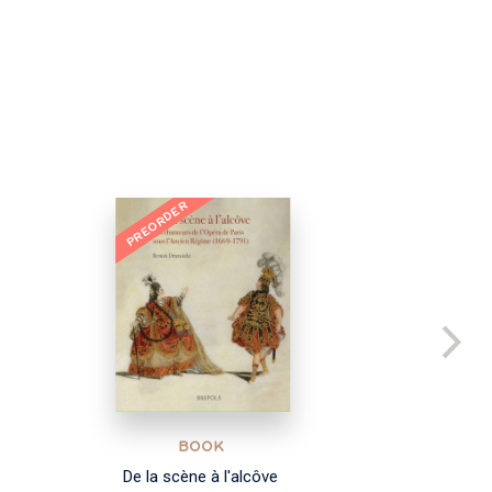
PREORDER
NEW
BOOK
De la scène à l'alcôve