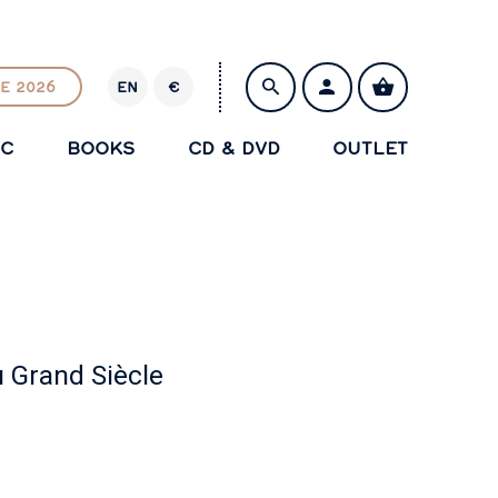
E 2026
EN
€
E
U
IC
BOOKS
CD & DVD
OUTLET
R
SAVE
u Grand Siècle