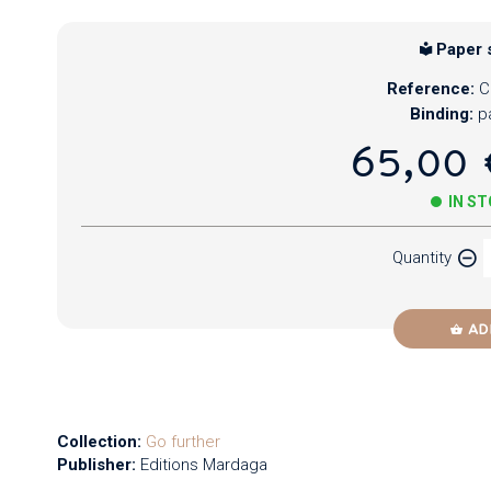
Paper 
Reference:
C
Binding:
p
65,00 
IN S
Quantity
AD
Collection:
Go further
Publisher:
Editions Mardaga