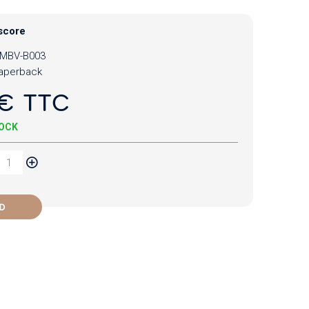
score
MBV-B003
aperback
€ TTC
TOCK
D