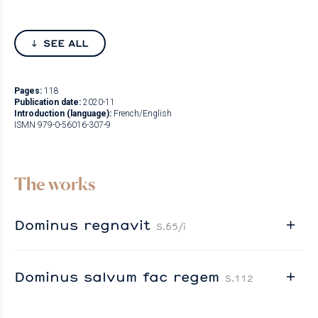
SEE ALL
Pages:
118
Publication date:
2020-11
Introduction (language):
French/English
ISMN 979-0-56016-307-9
The works
Dominus regnavit
S.65/i
Dominus salvum fac regem
S.112