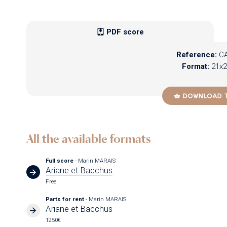
PDF score
Reference:
CA
Format:
21x2
DOWNLOAD 
All the available formats
PDF
Newzik
Full score
- Marin MARAIS
Ariane et Bacchus
Free
Parts for rent
- Marin MARAIS
Ariane et Bacchus
1250€