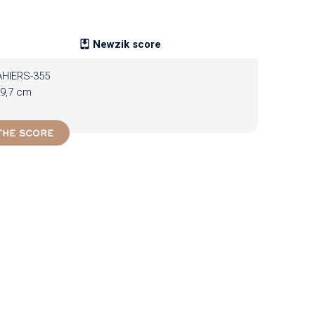
Newzik score
HIERS-355
9,7 cm
THE SCORE