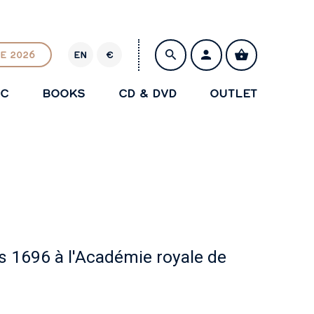
E 2026
EN
€
E
U
IC
BOOKS
CD & DVD
OUTLET
R
SAVE
s 1696 à l'Académie royale de