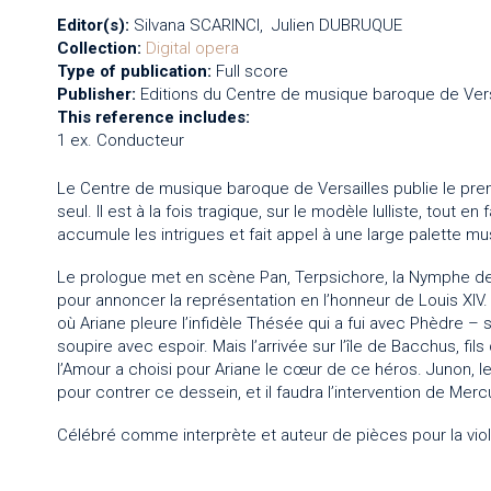
Editor(s):
Silvana SCARINCI
Julien DUBRUQUE
Collection:
Digital opera
Type of publication:
Full score
Publisher:
Editions du Centre de musique baroque de Vers
This reference includes:
1 ex. Conducteur
Le Centre de musique baroque de Versailles publie le pre
seul. Il est à la fois tragique, sur le modèle lulliste, tout 
accumule les intrigues et fait appel à une large palette mu
Le prologue met en scène Pan, Terpsichore, la Nymphe de la 
pour annoncer la représentation en l’honneur de Louis XIV
où Ariane pleure l’infidèle Thésée qui a fui avec Phèdre –
soupire avec espoir. Mais l’arrivée sur l’île de Bacchus, fi
l’Amour a choisi pour Ariane le cœur de ce héros. Junon, l
pour contrer ce dessein, et il faudra l’intervention de Merc
Célébré comme interprète et auteur de pièces pour la viol