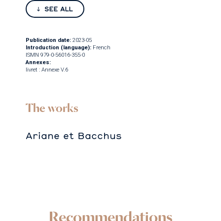
SEE ALL
Publication date:
2023-05
Introduction (language):
French
ISMN 979-0-56016-355-0
Annexes:
livret : Annexe V.6
The works
Ariane et Bacchus
Recommendations