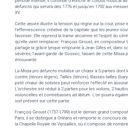
période intense, il continue d’enrichir le corpus musica
defunctis
qui servira dès 1776 et jusqu’en 1792 aux messe
XV.
Cette œuvre illustre la tension qui règne sur la cour, pris
l’effervescence créative de la capitale que les jeunes so
favoriser. Elle reprend la trame ancienne et l’esprit du céré
qu’elle vient remplacer. François Giroust, en compositeur 
partage la grâce lyrique emprunte à Jean Gilles et, dans s
sévères, l’avant-garde de Gossec, faisant de cette
Missa p
émouvante.
La
Missa pro defunctis
mobilise un chœur à 5 parties dont 
contre (ténors légers), Tailles (ténors), Basses-tailles (ba
petit chœur de solistes peut renforcer l’effectif en assuran
L’orchestre est réduit à 2 parties pour les violons, 2 hautb
violoncelles et contrebasses
ad libitum
. L’on pourra égale
soit présent sur cette partie.
François Giroust (1737-1799) est le dernier grand compos
Paris, il se distingue à Orléans et remporte le concours de 
la Chapelle Royale de Versailles, où il compose de nombreus