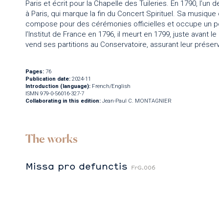
Paris et écrit pour la Chapelle des Tuileries. En 1790, l’un
à Paris, qui marque la fin du Concert Spirituel. Sa musique 
compose pour des cérémonies officielles et occupe un po
l’Institut de France en 1796, il meurt en 1799, juste avant 
vend ses partitions au Conservatoire, assurant leur préserv
Pages:
76
Publication date:
2024-11
Introduction (language):
French/English
ISMN 979-0-56016-327-7
Collaborating in this edition:
Jean-Paul C. MONTAGNIER
The works
Missa pro defunctis
FrG.006