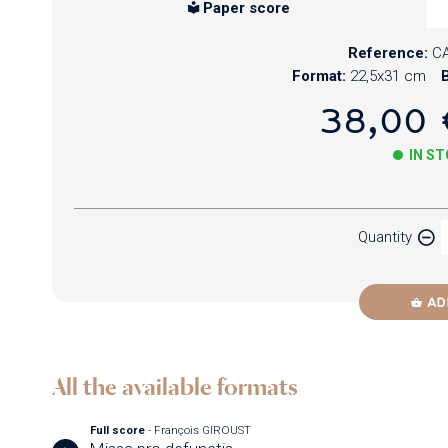
Paper score
Reference:
CA
Format:
22,5x31 cm
B
38,00 
IN S
Paper
Quantity
Newzik
AD
All the available formats
Full score
- François GIROUST