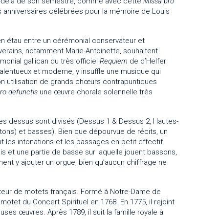
l au-delà de son semestre, comme avec cette
Missa pro
s anniversaires célébrées pour la mémoire de Louis
e en étau entre un cérémonial conservateur et
uverains, notamment Marie-Antoinette, souhaitent
monial gallican du très officiel
Requiem
de d’Helfer
talentueux et moderne, y insuffle une musique qui
on utilisation de grands chœurs contrapuntiques
ro defunctis
une œuvre chorale solennelle très
les dessus sont divisés (Dessus 1 & Dessus 2, Hautes-
rytons) et basses). Bien que dépourvue de récits, un
t les intonations et les passages en petit effectif.
ois et une partie de basse sur laquelle jouent bassons,
ment y ajouter un orgue, bien qu’aucun chiffrage ne
iteur de motets français. Formé à Notre-Dame de
motet du Concert Spirituel en 1768. En 1775, il rejoint
es œuvres. Après 1789, il suit la famille royale à