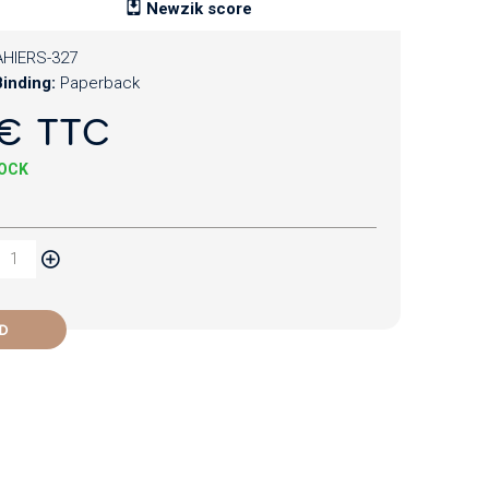
Newzik score
HIERS-327
inding:
Paperback
€ TTC
TOCK
D