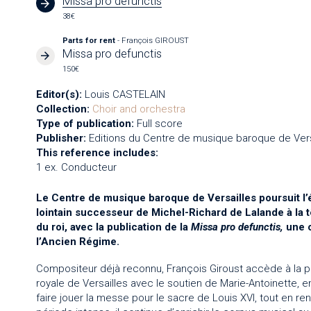
Missa pro defunctis
38€
Parts for rent
- François GIROUST
Missa pro defunctis
150€
Editor(s):
Louis CASTELAIN
Collection:
Choir and orchestra
Type of publication:
Full score
Publisher:
Editions du Centre de musique baroque de Vers
This reference includes:
1 ex. Conducteur
Le Centre de musique baroque de Versailles poursuit l’
lointain successeur de Michel-Richard de Lalande à la 
du roi, avec la publication de la
Missa pro defunctis,
une œ
l’Ancien Régime.
Compositeur déjà reconnu, François Giroust accède à la p
royale de Versailles avec le soutien de Marie-Antoinette, 
faire jouer la messe pour le sacre de Louis XVI, tout en re