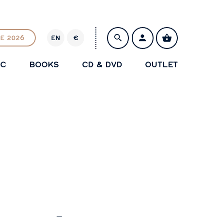
E 2026
EN
€
E
U
IC
BOOKS
CD & DVD
OUTLET
R
SAVE