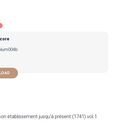
core
Num004b
LOAD
son établissement jusqu'à présent (1741) vol.1