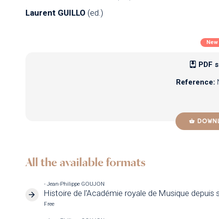
Laurent GUILLO
(ed.)
New
PDF s
Reference:
DOWN
All the available formats
- Jean-Philippe GOUJON
Histoire de l'Académie royale de Musique depuis 
Free