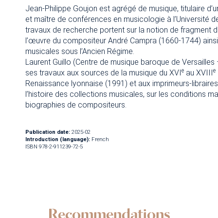
Jean-Philippe Goujon est agrégé de musique, titulaire d’
et maître de conférences en musicologie à l’Université
travaux de recherche portent sur la notion de fragment d
l’œuvre du compositeur André Campra (1660-1744) ainsi que
musicales sous l’Ancien Régime.
Laurent Guillo (Centre de musique baroque de Versaille
e
e
ses travaux aux sources de la musique du XVI
au XVIII
Renaissance lyonnaise (1991) et aux imprimeurs-libraires B
l’histoire des collections musicales, sur les conditions ma
biographies de compositeurs.
Publication date:
2025-02
Introduction (language):
French
ISBN 978-2-911239-72-5
Recommendations