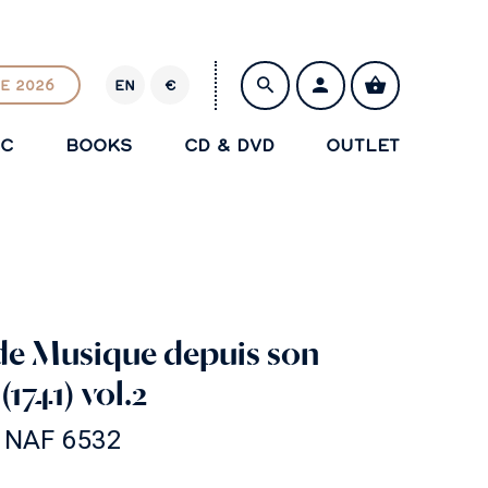
E 2026
EN
€
E
U
IC
BOOKS
CD & DVD
OUTLET
R
SAVE
 de Musique depuis son
1741) vol.2
t NAF 6532