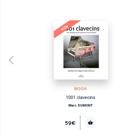
NEW
BOOK
qu'à
1001 clavecins
Marc DUMONT
59€