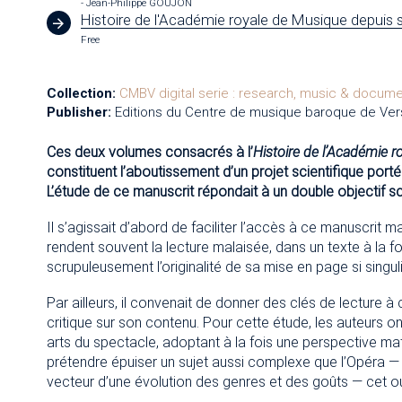
- Jean-Philippe GOUJON
Histoire de l'Académie royale de Musique depuis 
Free
Collection:
CMBV digital serie : research, music & docum
Publisher:
Editions du Centre de musique baroque de Vers
Ces deux volumes consacrés à l’
Histoire de l’Académie r
constituent l’aboutissement d’un projet scientifique port
L’étude de ce manuscrit répondait à un double objectif sci
Il s’agissait d’abord de faciliter l’accès à ce manuscrit 
rendent souvent la lecture malaisée, dans un texte à la 
scrupuleusement l’originalité de sa mise en page si singul
Par ailleurs, il convenait de donner des clés de lecture 
critique sur son contenu. Pour cette étude, les auteurs o
arts du spectacle, adoptant à la fois une perspective mat
prétendre épuiser un sujet aussi complexe que l’Opéra — in
vecteur d’une évolution des genres et des goûts — cet o