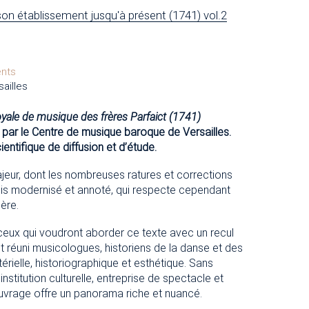
son établissement jusqu'à présent (1741) vol.2
ents
ailles
oyale de musique des frères Parfaict (1741)
é par le Centre de musique baroque de Versailles.
entifique de diffusion et d’étude.
majeur, dont les nombreuses ratures et corrections
fois modernisé et annoté, qui respecte cependant
ière.
à ceux qui voudront aborder ce texte avec un recul
nt réuni musicologues, historiens de la danse et des
érielle, historiographique et esthétique. Sans
stitution culturelle, entreprise de spectacle et
uvrage offre un panorama riche et nuancé.