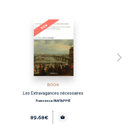
NEW
BOOK
Les Extravagances nécessaires
Des m
Francesca FANTAPPIÈ
89.68€