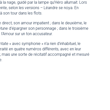
à la nage, guidé par la lampe qu’Héro allumait. Lors
einte, selon les versions – Léandre se noya. En
 son tour dans les flots.
 direct, son amour impatient ; dans le deuxième, le
eptune d’épargner son personnage ; dans le troisième
t à l’Amour sur un ton accusateur.
ate « avec symphonie » n’a rien d’inhabituel, le
 traité en quatre numéros différents, avec en leur
ir, mais une sorte de récitatif accompagné et mesuré
e.