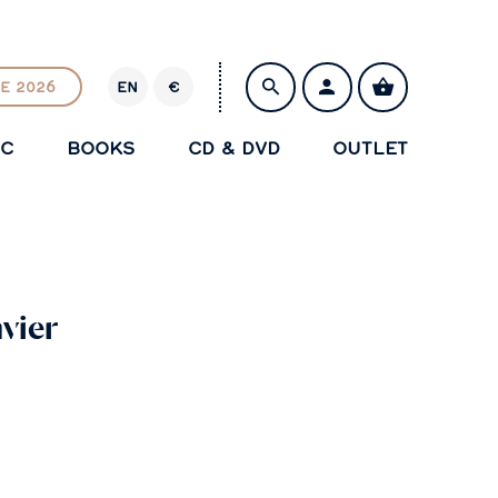
E 2026
EN
€
E
U
IC
BOOKS
CD & DVD
OUTLET
R
SAVE
vier