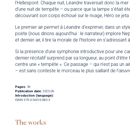
l’Hellespont. Chaque nuit, Léandre traversait donc la mer 
d’une nuit de tempête – ou parce que la lampe s’était ét
découvrant son corps échoué sur le rivage, Héro se jeta à
Le premier air permet à Léandre d’exprimer, dans un style
poète (nous dirions aujourd’hui : le narrateur) implore N
et dernier air, il tire la morale de l’histoire en s’adressan
Si la présence d’une symphonie introductive pour une cant
dernier récitatif surprend par sa longueur, au point d’être
centre une « tempête ». Ce passage – qui n’est pas un a
– est sans conteste le morceau le plus saillant de l’œuvr
Pages:
39
Publication date:
2025-06
Introduction (language):
ISMN 979-0-56016-680-3
The works