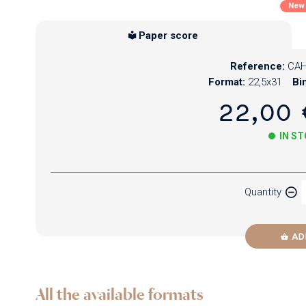
New
Paper score
Reference:
CAH
Format:
22,5x31
Bi
22,00 
IN S
Paper
Quantity
Newzik
AD
All the available formats