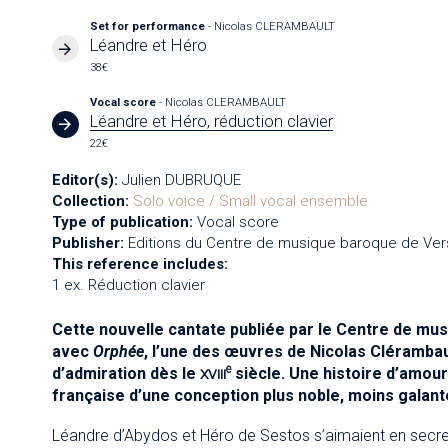
Set for performance
- Nicolas CLERAMBAULT
Léandre et Héro
38€
Vocal score
- Nicolas CLERAMBAULT
Léandre et Héro, réduction clavier
22€
Editor(s):
Julien DUBRUQUE
Collection:
Solo voice / Small vocal ensemble
Type of publication:
Vocal score
Publisher:
Editions du Centre de musique baroque de Vers
This reference includes:
1 ex. Réduction clavier
Cette nouvelle cantate publiée par le Centre de mu
avec
Orphée
, l’une des œuvres de Nicolas Clérambau
e
d’admiration dès le
xviii
siècle. Une histoire d’amour 
française d’une conception plus noble, moins galant
Léandre d’Abydos et Héro de Sestos s’aimaient en secret