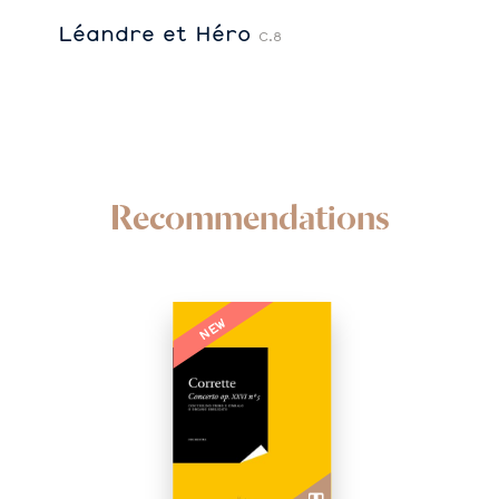
Léandre et Héro
C.8
Recommendations
NEW