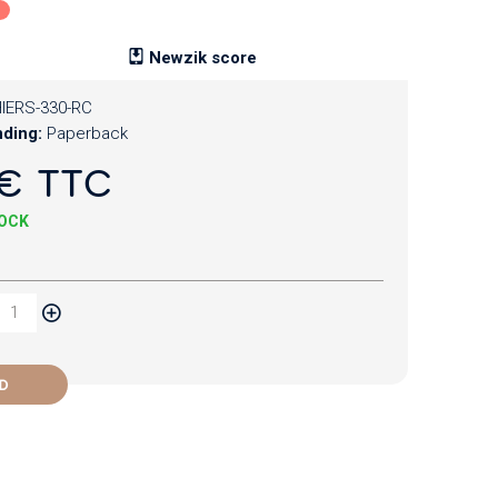
Newzik score
IERS-330-RC
nding:
Paperback
€ TTC
TOCK
D