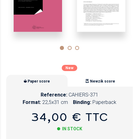
New
Paper score
Newzik score
Reference:
CAHIERS-371
Format:
22,5x31 cm
Binding:
Paperback
34,00 € TTC
IN STOCK