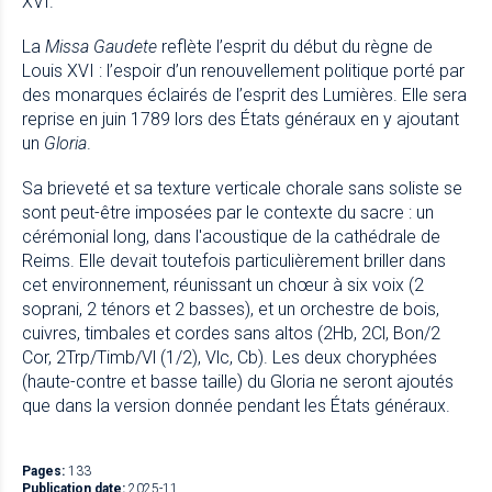
XVI.
La
Missa Gaudete
reflète l’esprit du début du règne de
Louis XVI : l’espoir d’un renouvellement politique porté par
des monarques éclairés de l’esprit des Lumières. Elle sera
reprise en juin 1789 lors des États généraux en y ajoutant
un
Gloria
.
Sa brieveté et sa texture verticale chorale sans soliste se
sont peut-être imposées par le contexte du sacre : un
cérémonial long, dans l'acoustique de la cathédrale de
Reims. Elle devait toutefois particulièrement briller dans
cet environnement, réunissant un chœur à six voix (2
soprani, 2 ténors et 2 basses), et un orchestre de bois,
cuivres, timbales et cordes sans altos (2Hb, 2Cl, Bon/2
Cor, 2Trp/Timb/Vl (1/2), Vlc, Cb). Les deux choryphées
(haute-contre et basse taille) du Gloria ne seront ajoutés
que dans la version donnée pendant les États généraux.
Pages:
133
Publication date:
2025-11