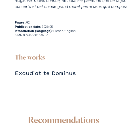
religieuse, moins connue, ne nous est parvenue que de façon 
concerto et cet unique grand motet parmi ceux qu’il composa 
Pages:
92
Publication date:
2026-05
Introduction (language):
French/English
ISMN 979-0-56016-390-1
The works
Exaudiat te Dominus
Recommendations