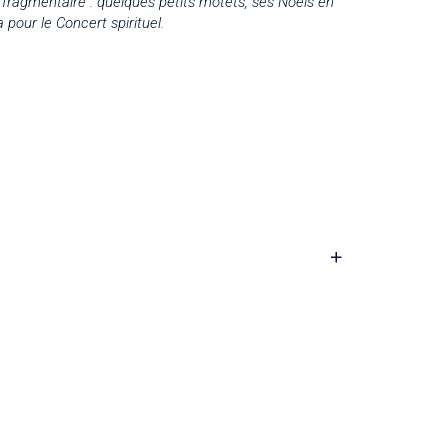
fragmentaire : quelques petits motets, ses Noëls en
pour le Concert spirituel.