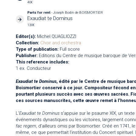
40€
Parts for rent
- Joseph Bodin de BOISMORTIER
Exaudiat te Dominus
130€
Editor(s):
Michel QUAGLIOZZI
Collection:
Choir and orchestra
Type of publication:
Full score
Publisher:
Editions du Centre de musique baroque de Vers
This reference includes:
1 ex. Conducteur
Exaudiat te Dominus
, édité par le Centre de musique baro
Boismortier conservé à ce jour. Compositeur fécond en
pourtant plusieurs succès avec ses œuvres sacrées. Fi
ces sources manuscrites, cette œuvre remet à l’honne
L’
Exaudiat te Dominus
s’appuie sur le psaume XIX, un texte
événements dynastiques ou les victoires, largement conno
fac regem
, d’ailleurs omis par Boismortier. Créé en 1741, l
même, ce que permettait l’institution du Concert spirituel.