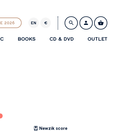
E 2026
EN
€
E
U
IC
BOOKS
CD & DVD
OUTLET
R
SAVE
Newzik score