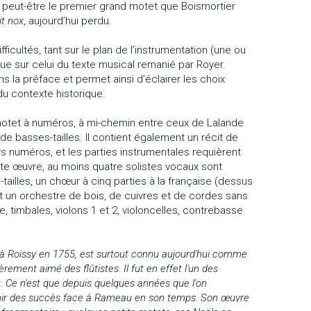
t peut-être le premier grand motet que Boismortier
it nox
, aujourd’hui perdu.
cultés, tant sur le plan de l’instrumentation (une ou
ue sur celui du texte musical remanié par Royer.
 la préface et permet ainsi d’éclairer les choix
du contexte historique.
otet à numéros, à mi-chemin entre ceux de Lalande
de basses-tailles. Il contient également un récit de
 numéros, et les parties instrumentales requièrent
tte œuvre, au moins quatre solistes vocaux sont
ailles, un chœur à cinq parties à la française (dessus
) et un orchestre de bois, de cuivres et de cordes sans
, timbales, violons 1 et 2, violoncelles, contrebasse
 à Roissy en 1755, est surtout connu aujourd'hui comme
rement aimé des flûtistes. Il fut en effet l'un des
. Ce n'est que depuis quelques années que l'on
tenir des succès face à Rameau en son temps. Son œuvre