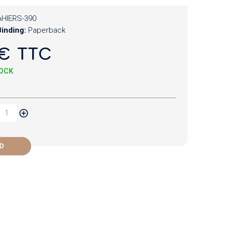
HIERS-390
inding:
Paperback
€ TTC
TOCK
D