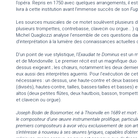
l’opéra. Repris en 1750 avec quelques arrangements, il es
livra à cette institution avant l’immense succès de son
Fug
Les sources musicales de ce motet soulèvent plusieurs diffi
plusieurs trompettes, contrebasse, clavecin ou orgue… ) q
Michel Quagliozzi analyse l’ensemble de ces questions dans
d’interprétation à la lumière des connaissances actuelles 
D’un point de vue stylistique, l’
Exaudiat te Dominus
est un m
et de Mondonville. Le premier récit est un magnifique duo 
dessus exigeant ; les chœurs, notamment les deux derniers
eux aussi des interprètes aguerris. Pour l’exécution de ce
nécessaires : un dessus, une haute-contre et deux basses-t
(divisés), hautes-contre, tailles, basses-tailles et basses
altos (deux petites flûtes, deux hautbois, basson, trompette
et clavecin ou orgue).
Joseph Bodin de Boismortier, né à Thionville en 1689 et mort
le compositeur d’une œuvre instrumentale prolifique, particuliè
premiers compositeurs à avoir vécu exclusivement de son art
s'intéresse à nouveau à ses œuvres lyriques, capables d'ob