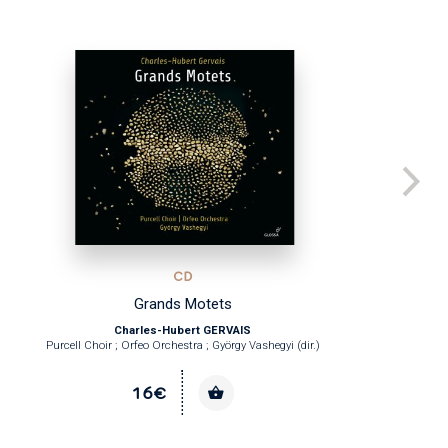
CD
Grands Motets
Guide
Charles-Hubert GERVAIS
Purcell Choir ; Orfeo Orchestra ; György Vashegyi (dir.)
16€