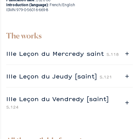
Publication date:
2026-06
Introduction (language):
French/English
ISMN 979-0-56016-669-8
The works
IIIe Leçon du Mercredy saint
S.118
IIIe Leçon du Jeudy [saint]
S.121
IIIe Leçon du Vendredy [saint]
S.124