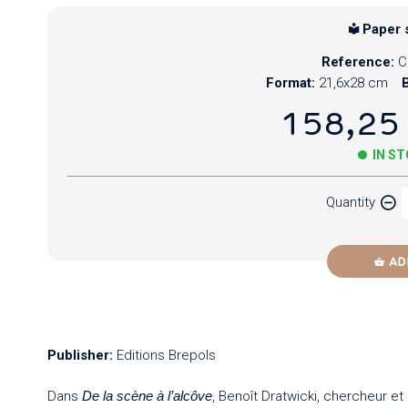
Paper 
Reference:
C
Format:
21,6x28 cm
B
158,25
IN S
Quantity
AD
Publisher:
Editions Brepols
Dans
De la scène à l’alcôve
, Benoît Dratwicki, chercheur e