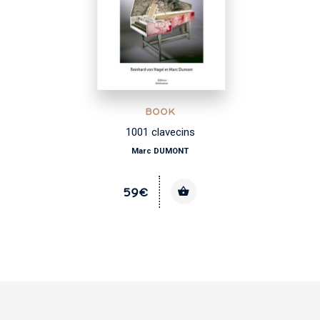
BOOK
1001 clavecins
Marc DUMONT
59€