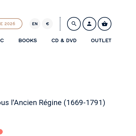
E 2026
EN
€
E
U
IC
BOOKS
CD & DVD
OUTLET
R
SAVE
ous l'Ancien Régine (1669-1791)