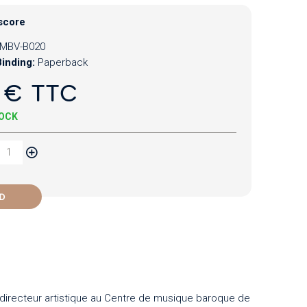
score
MBV-B020
inding:
Paperback
 € TTC
TOCK
D
t directeur artistique au Centre de musique baroque de