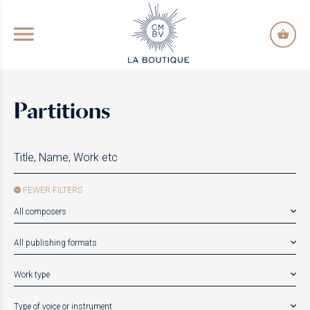
GO TO PRINCIPAL CONTENT
Partitions
FEWER FILTERS
All composers
All publishing formats
Work type
Type of voice or instrument