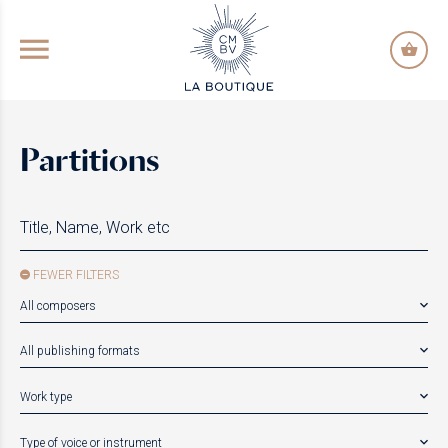
GO TO PRINCIPAL CONTENT
Partitions
FEWER FILTERS
All composers
All publishing formats
Work type
Type of voice or instrument