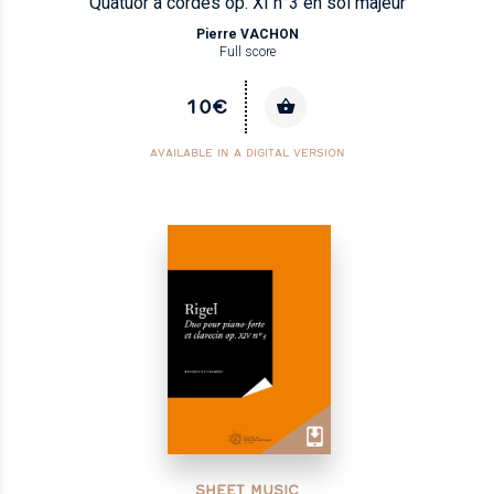
Quatuor à cordes op. XI n°3 en sol majeur
Pierre VACHON
Full score
10€
AVAILABLE IN A DIGITAL VERSION
SHEET MUSIC