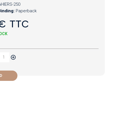
HIERS-250
inding:
Paperback
€ TTC
TOCK
D