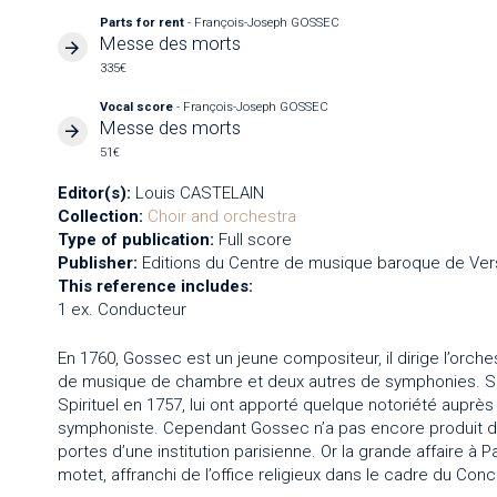
Parts for rent
- François-Joseph GOSSEC
Messe des morts
335€
Vocal score
- François-Joseph GOSSEC
Messe des morts
51€
Editor(s):
Louis CASTELAIN
Collection:
Choir and orchestra
Type of publication:
Full score
Publisher:
Editions du Centre de musique baroque de Vers
This reference includes:
1 ex. Conducteur
En 1760, Gossec est un jeune compositeur, il dirige l’orche
de musique de chambre et deux autres de symphonies. Se
Spirituel en 1757, lui ont apporté quelque notoriété auprès 
symphoniste. Cependant Gossec n’a pas encore produit d’oe
portes d’une institution parisienne. Or la grande affaire à Pa
motet, affranchi de l’office religieux dans le cadre du Conce