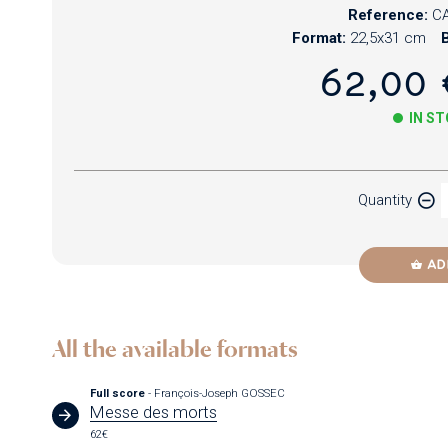
Reference:
CA
Format:
22,5x31 cm
B
62,00 
IN S
Paper
Quantity
Newzik
AD
All the available formats
Full score
- François-Joseph GOSSEC
Messe des morts
62€