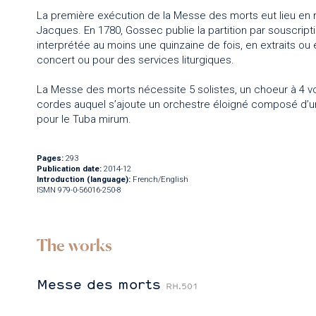
La première exécution de la Messe des morts eut lieu en m
Jacques. En 1780, Gossec publie la partition par souscript
interprétée au moins une quinzaine de fois, en extraits ou e
concert ou pour des services liturgiques.
La Messe des morts nécessite 5 solistes, un choeur à 4 voi
cordes auquel s’ajoute un orchestre éloigné composé d’un
pour le Tuba mirum.
Pages:
293
Publication date:
2014-12
Introduction (language):
French/English
ISMN 979-0-56016-250-8
The works
Messe des morts
RH.501