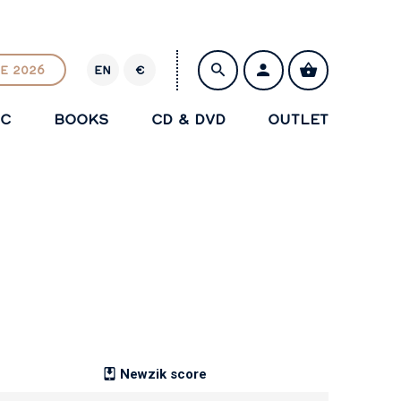
E 2026
EN
€
E
U
IC
BOOKS
CD & DVD
OUTLET
R
SAVE
Newzik score