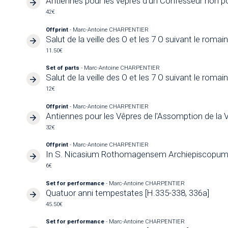
Antiennes pour les vêpres d'un Confesseur non po
42€
Offprint
- Marc-Antoine CHARPENTIER
Salut de la veille des O et les 7 O suivant le romai
11.50€
Set of parts
- Marc-Antoine CHARPENTIER
Salut de la veille des O et les 7 O suivant le romai
12€
Offprint
- Marc-Antoine CHARPENTIER
Antiennes pour les Vêpres de l'Assomption de la V
32€
Offprint
- Marc-Antoine CHARPENTIER
In S. Nicasium Rothomagensem Archiepiscopum 
6€
Set for performance
- Marc-Antoine CHARPENTIER
Quatuor anni tempestates [H.335-338, 336a]
45.50€
Set for performance
- Marc-Antoine CHARPENTIER