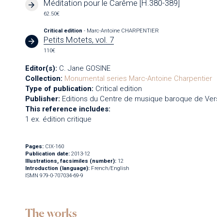
Méditation pour le Carême [H.380-389]
62.50€
Critical edition
- Marc-Antoine CHARPENTIER
Petits Motets, vol. 7
110€
Editor(s):
C. Jane GOSINE
Collection:
Monumental series
Marc-Antoine Charpentier
Type of publication:
Critical edition
Publisher:
Editions du Centre de musique baroque de Vers
This reference includes:
1 ex. édition critique
Pages:
CIX-160
Publication date:
2013-12
Illustrations, facsimiles (number):
12
Introduction (language):
French/English
ISMN 979-0-707034-69-9
The works