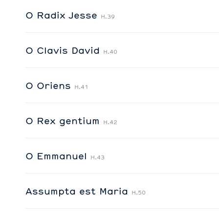
O Radix Jesse
H.39
O Clavis David
H.40
O Oriens
H.41
O Rex gentium
H.42
O Emmanuel
H.43
Assumpta est Maria
H.50