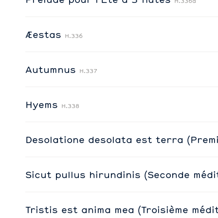
H.336a
Æestas
H.336
Autumnus
H.337
Hyems
H.338
Desolatione desolata est terra (Prem
Sicut pullus hirundinis (Seconde médi
Tristis est anima mea (Troisième médi