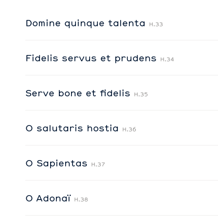
Domine quinque talenta
H.33
Fidelis servus et prudens
H.34
Serve bone et fidelis
H.35
O salutaris hostia
H.36
O Sapientas
H.37
O Adonaï
H.38