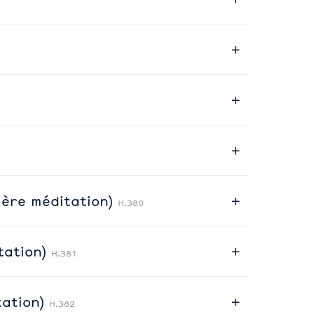
ière méditation)
H.380
tation)
H.381
tation)
H.382