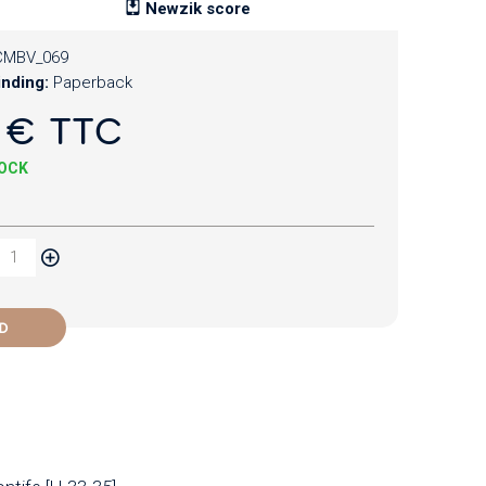
Newzik score
CMBV_069
inding:
Paperback
 € TTC
TOCK
D