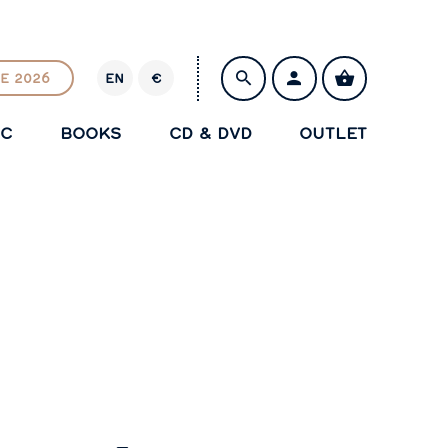
E 2026
EN
€
E
U
IC
BOOKS
CD & DVD
OUTLET
R
SAVE