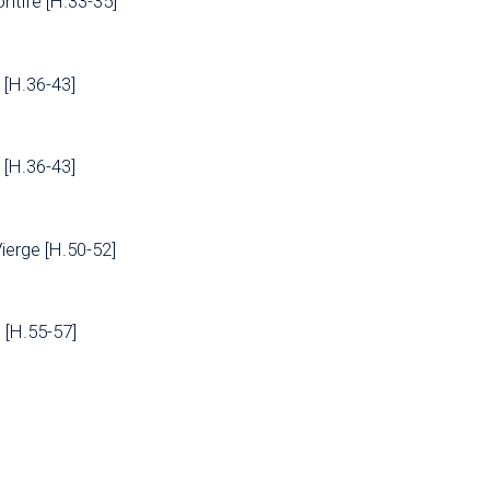
ntife [H.33-35]
n [H.36-43]
n [H.36-43]
ierge [H.50-52]
[H.55-57]