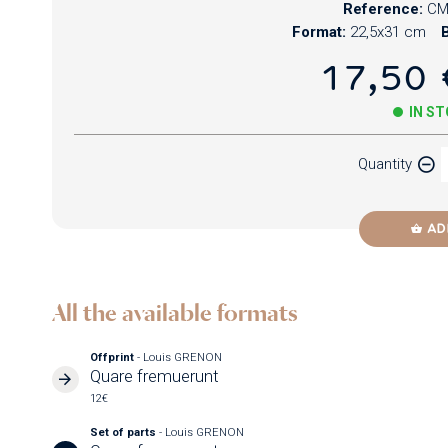
Reference:
CM
Format:
22,5x31 cm
B
17,50 
IN S
Quantity
AD
All the available formats
Offprint
- Louis GRENON
Quare fremuerunt
12€
Set of parts
- Louis GRENON