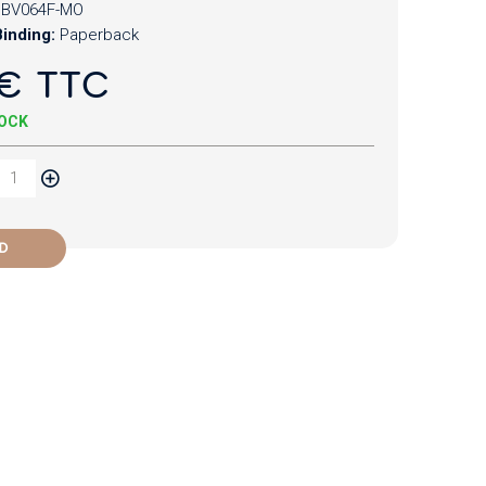
BV064F-MO
inding:
Paperback
€ TTC
TOCK
D