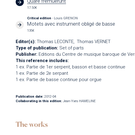
Quare fremuerunt
17.50€
Critical edition
- Louis GRENON
Motets avec instrument obligé de basse
135€
Editor(s):
Thomas LECONTE
Thomas VERNET
Type of publication:
Set of parts
Publisher:
Editions du Centre de musique baroque de Vers
This reference includes:
1 ex. Partie de 1er serpent, basson et basse continue
1 ex. Partie de 2e serpant
1 ex. Partie de basse continue pour orgue
Publication date:
2012-04
Collaborating in this edition:
Jean-Yves HAMELINE
The works