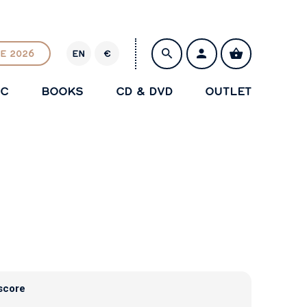
E 2026
EN
€
E
U
IC
BOOKS
CD & DVD
OUTLET
R
SAVE
score