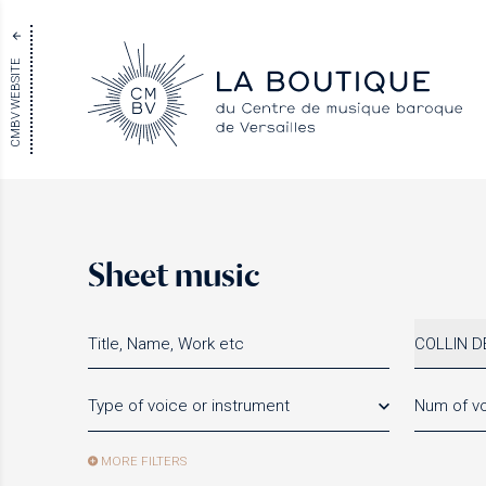
CMBV WEBSITE
Sheet music
COLLIN D
Type of voice or instrument
Num of vo
MORE FILTERS