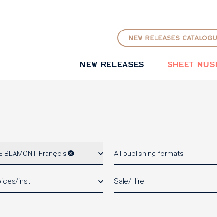
GO TO PRINCIPAL CONTENT
NEW RELEASES CATALOGU
NEW RELEASES
SHEET MUS
E BLAMONT François
All publishing formats
ices/instr
Sale/Hire