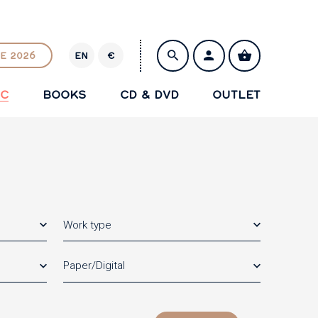
E 2026
EN
€
E
U
IC
BOOKS
CD & DVD
OUTLET
R
SAVE
Work type
Paper/Digital