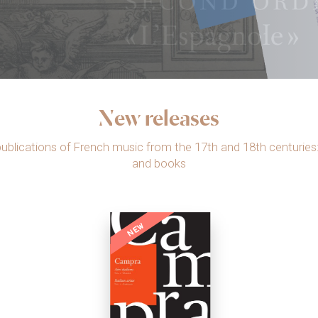
New releases
ublications of French music from the 17th and 18th centuries
and books
NEW