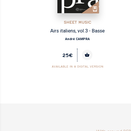
C
SHEET MUSIC
 - Basse
Airs italiens, vol.1 - Dess
André CAMPRA
35€
 VERSION
AVAILABLE IN A DIGITAL VERSIO