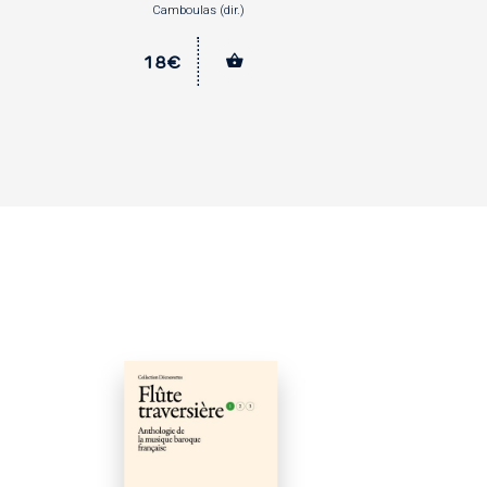
)
écurie ; Alexis Kossenko (dir.)
25€