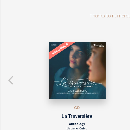
Thanks to numerous 
ER
NEW
CD
a Traversière
Un bouque
Anthology
Anth
Gabielle Rubio
Les Pages & les Chantres du 