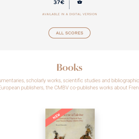
32€
ION
AVAILABLE IN A DIGITAL VERSION
ALL SCORES
Books
ntaries, scholarly works, scientific studies and bibliographic
European publishers, the CMBV co-publishes works about Fre
NEW