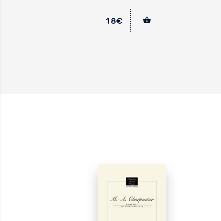
18€
18€