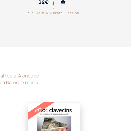
21€
al tools. Alongside
nch Baroque music.
NEW