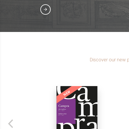
Discover our new p
NEW