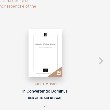
ions du Centre de
nch repertoire of the
SHEET MUSIC
Quatuor à cordes op. 1 n°3 en fa mineur
Hyacinthe JADIN