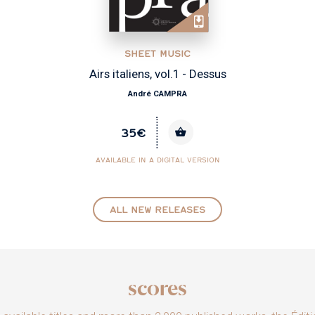
SHEET MUSIC
us
Concert d'Esculape
Michel-Richard de LALANDE
28€
N
AVAILABLE IN A DIGITAL VERSION
ALL NEW RELEASES
scores