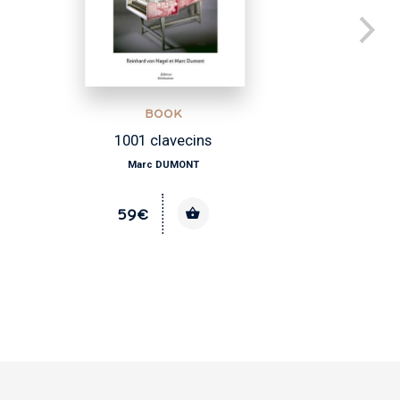
BOOK
Des musiciens au service des églises (XVI
XVIIIe siècles)
Achille DAVY-RIGAUX
28€