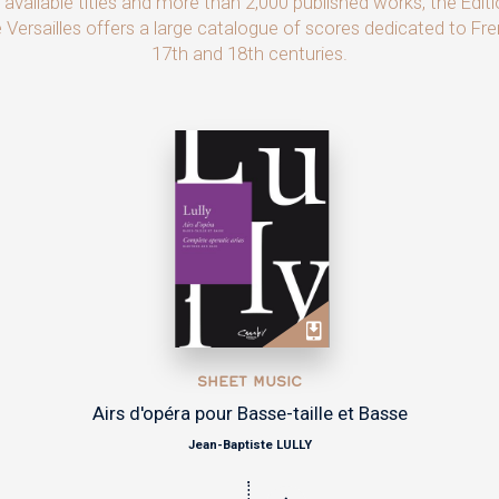
available titles and more than 2,000 published works, the Édit
ersailles offers a large catalogue of scores dedicated to Fre
17th and 18th centuries.
SHEET MUSIC
e et Basse
In Convertendo Dominus
Charles-Hubert GERVAIS