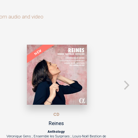
from audio and video
NEW
CD
Atys
Jean-Baptiste LULLY
 ; Louis-Noël Bestion de
Les Pages et les Chantre du CmbV ; Les Ambassa