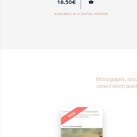
37€
AL VERSION
AVAILABLE IN A DIGITAL VERS
Monographs, docume
other French and 
NEW