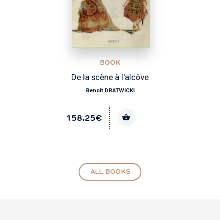
BOOK
côve
1001 clavecins
Marc DUMONT
59€
ALL BOOKS