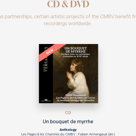
CD & DVD
partnerships, certain artistic projects of the CMBV benefit 
recordings worldwide.
NEW
CD
CD
t de myrrhe
Reines
ology
Anthology
CMBV ; Fabien Armengaud (dir.)
Véronique Gens ; Ensemble les Surprises