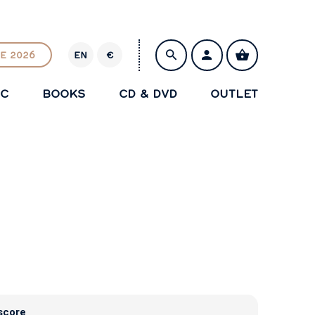
E 2026
EN
€
E
U
IC
BOOKS
CD & DVD
OUTLET
R
SAVE
score