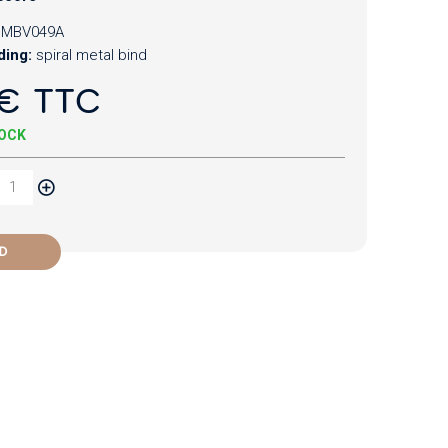
CMBV049A
ding:
spiral metal bind
€ TTC
TOCK
D