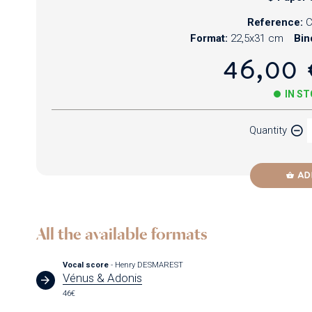
Reference:
Format:
22,5x31 cm
Bin
46,00 
IN S
Quantity
AD
All the available formats
Vocal score
- Henry DESMAREST
Vénus & Adonis
46€