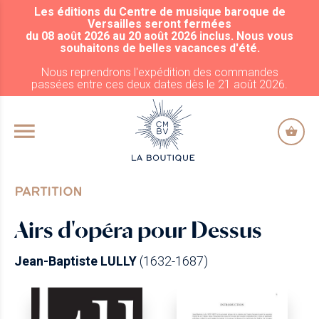
Les éditions du Centre de musique baroque de
ALLER AU CONTENU PRINCIPAL
Versailles seront fermées
du 08 août 2026 au 20 août 2026 inclus. Nous vous
souhaitons de belles vacances d'été.
Nous reprendrons l'expédition des commandes
passées entre ces deux dates dès le 21 août 2026.
PARTITION
Airs d'opéra pour Dessus
Jean-Baptiste LULLY
(1632-1687)