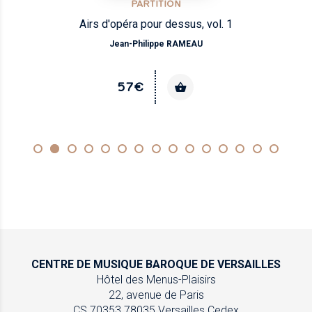
PARTITION
 vol. 1
Airs et scènes italie
U
Jean-Baptiste LULLY
46€
DISPONIBLE EN VERSION NUM
CENTRE DE MUSIQUE
BAROQUE DE VERSAILLES
Hôtel des Menus-Plaisirs
22, avenue de Paris
CS 70353
78035 Versailles Cedex