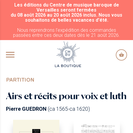
Les éditions du Centre de musique baroque de
ALLER AU CONTENU PRINCIPAL
Versailles seront fermées
du 08 août 2026 au 20 août 2026 inclus. Nous vous
souhaitons de belles vacances d'été.
Nous reprendrons l'expédition des commandes
passées entre ces deux dates dès le 21 août 2026.
PARTITION
Airs et récits pour voix et luth
Pierre GUEDRON
(ca 1565-ca 1620)