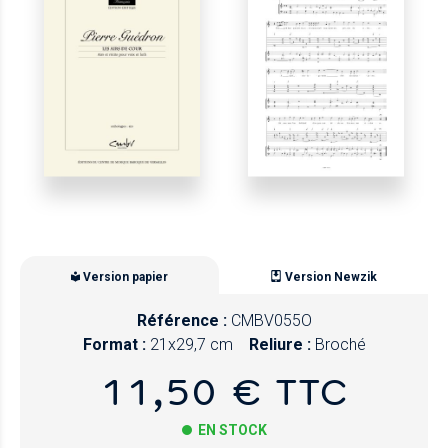
Version papier
Version Newzik
Référence :
CMBV055O
Format :
21x29,7 cm
Reliure :
Broché
11,50 € TTC
EN STOCK