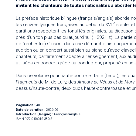
invitent les chanteurs de toutes nationalités à aborder le
La préface historique bilingue (français/anglais) aborde not
e
les œuvres lyriques françaises au début du XVIII
siècle, et
partitions respectent les tonalités originales, au diapason
près d’un ton plus bas qu’aujourd’hui (≈ 392 Hz). La partie 
de l’orchestre) s’inscrit dans une démarche historiquemen
audition ou en concert aussi bien au piano qu’avec claveci
chanteurs, parfaitement adapté à l’enseignement, aux audi
utilisées en concert grâce au conducteur, proposé en un s
Dans ce volume pour haute-contre et taille (ténor), les quat
Fragments
de M. de Lully, des
Amours de Vénus et de Mars
dessus/haute-contre, deux duos haute-contre/basse et un
Pagination :
40
Date de parution :
2026-06
Introduction (langue) :
Français/Anglais
ISMN 979-0-56016-380-2