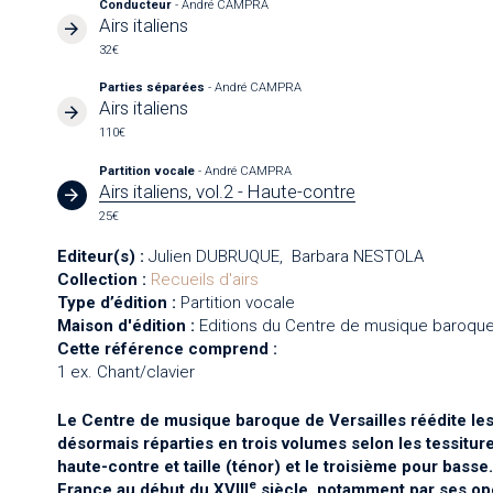
Conducteur
- André CAMPRA
Airs italiens
32€
Parties séparées
- André CAMPRA
Airs italiens
110€
Partition vocale
- André CAMPRA
Airs italiens, vol.2 - Haute-contre
25€
Editeur(s) :
Julien DUBRUQUE
Barbara NESTOLA
Collection :
Recueils d'airs
Type d’édition :
Partition vocale
Maison d'édition :
Editions du Centre de musique baroque
Cette référence comprend :
1 ex. Chant/clavier
Le Centre de musique baroque de Versailles réédite les
désormais réparties en trois volumes selon les tessitur
haute-contre et taille (ténor) et le troisième pour bass
e
France au début du XVIII
siècle, notamment par ses opér