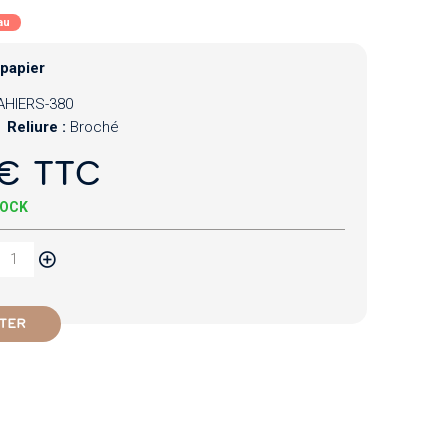
au
 papier
AHIERS-380
Reliure :
Broché
€ TTC
TOCK
TER