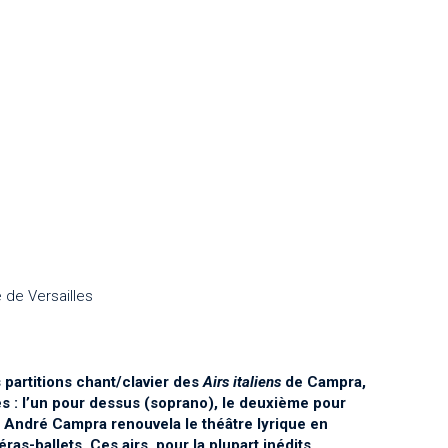
 de Versailles
 partitions chant/clavier des
Airs italiens
de Campra,
es : l’un pour dessus (soprano), le deuxième pour
e. André Campra renouvela le théâtre lyrique en
as-ballets. Ces airs, pour la plupart inédits,