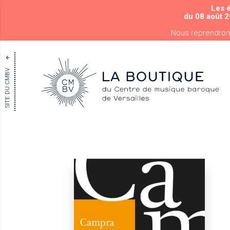
Les 
du 08 août 2
Nous reprendron
SITE DU CMBV