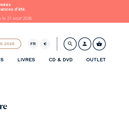
rmées
cances d'été.
le 21 août 2026.
S 2026
FR
€
E
U
NS
LIVRES
CD & DVD
OUTLET
R
ENREGISTRER
tre