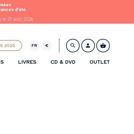
rmées
cances d'été.
le 21 août 2026.
S 2026
FR
€
E
U
NS
LIVRES
CD & DVD
OUTLET
R
ENREGISTRER