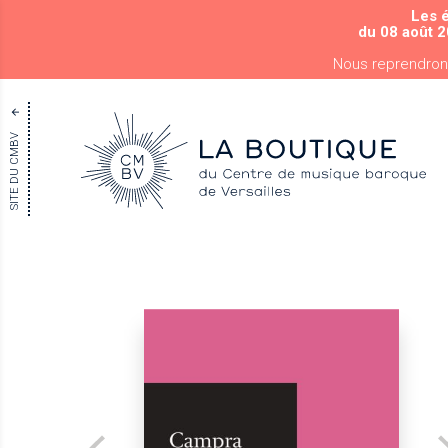
Les 
du 08 août 2
Nous reprendron
SITE DU CMBV