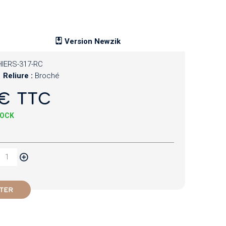
Version Newzik
IERS-317-RC
Reliure :
Broché
€ TTC
TOCK
TER