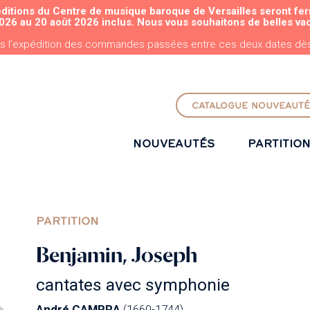
éditions du Centre de musique baroque de Versailles seront fe
ALLER AU CONTENU PRINCIPAL
026 au 20 août 2026 inclus. Nous vous souhaitons de belles va
s l'expédition des commandes passées entre ces deux dates dès 
CATALOGUE NOUVEAUTÉ
NOUVEAUTÉS
PARTITIO
PARTITION
Benjamin, Joseph
cantates avec symphonie
André CAMPRA
(1660-1744)