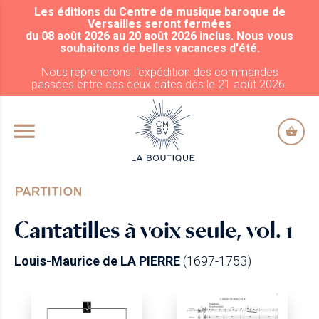
Les éditions du Centre de musique baroque de
ALLER AU CONTENU PRINCIPAL
Versailles seront fermées
du 08 août 2026 au 20 août 2026 inclus. Nous vous
souhaitons de belles vacances d'été.
Nous reprendrons l'expédition des commandes
passées entre ces deux dates dès le 21 août 2026.
PARTITION
Cantatilles à voix seule, vol. 1
Louis-Maurice de LA PIERRE
(1697-1753)