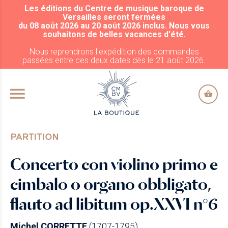
Les éditions du Centre de musique baroque de
ALLER AU CONTENU PRINCIPAL
Versailles seront fermées
du 08 août 2026 au 20 août 2026 inclus. Nous vous
souhaitons de belles vacances d'été.
Nous reprendrons l'expédition des commandes
passées entre ces deux dates dès le 21 août 2026.
PARTITION
Concerto con violino primo e
cimbalo o organo obbligato,
flauto ad libitum op.XXVI n°6
Michel CORRETTE
(1707-1795)