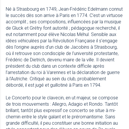
Né à Strasbourg en 1749, Jean-Frédéric Edelmann connut
le succès dès son arrive à Paris en 1774. C’est un virtuose
accomplit ; ses compositions, influencées par la musique
de Gluck et Grétry font autorité ; pédagogue recherché, il
eut notamment pour élève Nicolas Méhul. Sensible aux
idées véhiculées par la Révolution Française il s’engage
dès l’origine auprès d’un club de Jacobins à Strasbourg,
où il retrouve son condisciple de l’université protestante,
Frédéric de Dietrich, devenu maire de la ville. Il devient
président du club dans un contexte difficile après
l’arrestation du roi à Varennes et la déclaration de guerre
à l’Autriche. Critiqué au sein du club, probablement
débordé, il est jugé et guillotiné à Paris en 1794.
Le Concerto pour le clavecin, en ut majeur, se compose
de trois mouvements : Allegro, Adagio et Rondo. Tantôt
brillant, tantôt plus expressif ce concerto se situe à mi-
chemin entre le style galant et le préromantisme. Sans
grande difficulté, il peu constituer une bonne initiation au