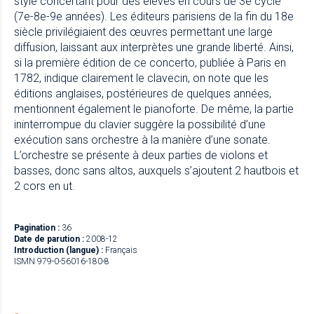
style concertant pour des élèves en cours de 3e cycle
(7e-8e-9e années). Les éditeurs parisiens de la fin du 18e
siècle privilégiaient des œuvres permettant une large
diffusion, laissant aux interprètes une grande liberté. Ainsi,
si la première édition de ce concerto, publiée à Paris en
1782, indique clairement le clavecin, on note que les
éditions anglaises, postérieures de quelques années,
mentionnent également le pianoforte. De même, la partie
ininterrompue du clavier suggère la possibilité d’une
exécution sans orchestre à la manière d’une sonate.
L’orchestre se présente à deux parties de violons et
basses, donc sans altos, auxquels s’ajoutent 2 hautbois et
2 cors en ut.
Pagination :
36
Date de parution :
2008-12
Introduction (langue) :
Français
ISMN 979-0-56016-180-8