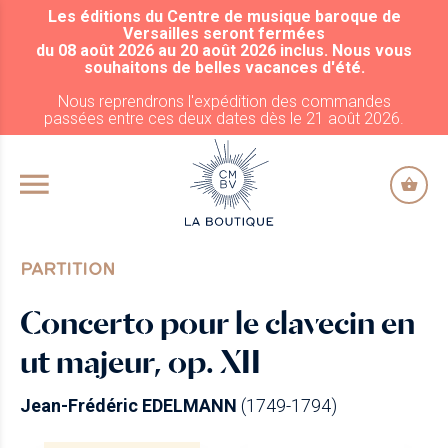
Les éditions du Centre de musique baroque de
ALLER AU CONTENU PRINCIPAL
Versailles seront fermées
du 08 août 2026 au 20 août 2026 inclus. Nous vous
souhaitons de belles vacances d'été.
Nous reprendrons l'expédition des commandes
passées entre ces deux dates dès le 21 août 2026.
PARTITION
Concerto pour le clavecin en
ut majeur, op. XII
Jean-Frédéric EDELMANN
(1749-1794)