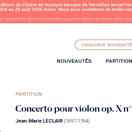
éditions du Centre de musique baroque de Versailles seront fe
ALLER AU CONTENU PRINCIPAL
026 au 20 août 2026 inclus. Nous vous souhaitons de belles va
s l'expédition des commandes passées entre ces deux dates dès 
CATALOGUE NOUVEAUTÉ
NOUVEAUTÉS
PARTITIO
PARTITION
Concerto pour violon op. X n°
Jean-Marie LECLAIR
(1697-1764)