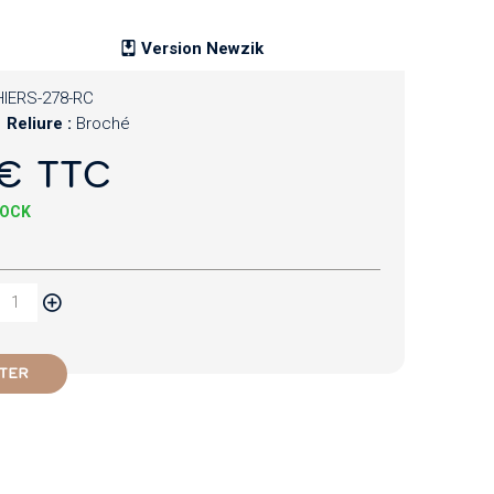
Version Newzik
IERS-278-RC
Reliure :
Broché
€ TTC
TOCK
TER