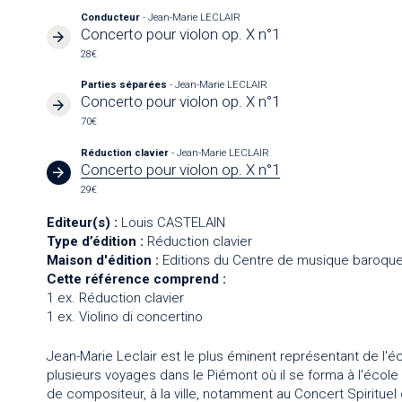
Conducteur
- Jean-Marie LECLAIR
Concerto pour violon op. X n°1
28€
Parties séparées
- Jean-Marie LECLAIR
Concerto pour violon op. X n°1
70€
Réduction clavier
- Jean-Marie LECLAIR
Concerto pour violon op. X n°1
29€
Editeur(s) :
Louis CASTELAIN
Type d’édition :
Réduction clavier
Maison d'édition :
Editions du Centre de musique baroque
Cette référence comprend :
1 ex. Réduction clavier
1 ex. Violino di concertino
Jean-Marie Leclair est le plus éminent représentant de l'éc
plusieurs voyages dans le Piémont où il se forma à l'école it
de compositeur, à la ville, notamment au Concert Spiritue