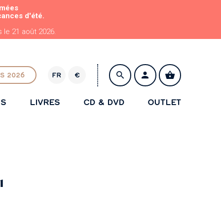
rmées
cances d'été.
le 21 août 2026.
S 2026
FR
€
E
U
NS
LIVRES
CD & DVD
OUTLET
R
ENREGISTRER
1