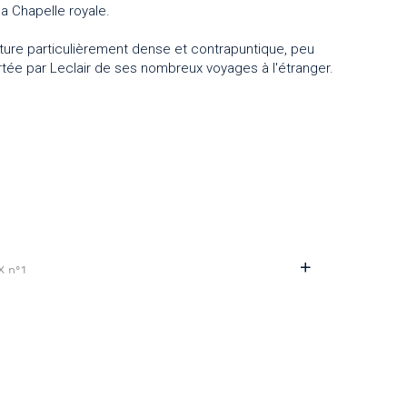
la Chapelle royale.
iture particulièrement dense et contrapuntique, peu
e par Leclair de ses nombreux voyages à l'étranger.
X n°1