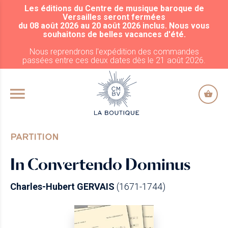
Les éditions du Centre de musique baroque de
ALLER AU CONTENU PRINCIPAL
Versailles seront fermées
du 08 août 2026 au 20 août 2026 inclus. Nous vous
souhaitons de belles vacances d'été.
Nous reprendrons l'expédition des commandes
passées entre ces deux dates dès le 21 août 2026.
PARTITION
In Convertendo Dominus
Charles-Hubert GERVAIS
(1671-1744)