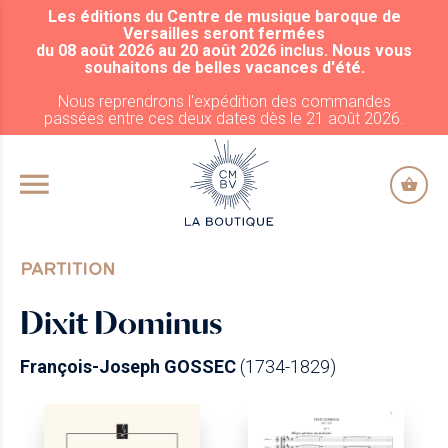
Les éditions du Centre de musique baroque de
ALLER AU CONTENU PRINCIPAL
Versailles seront fermées
du 08 août 2026 au 20 août 2026 inclus. Nous vous
souhaitons de belles vacances d'été.
Nous reprendrons l'expédition des commandes
passées entre ces deux dates dès le 21 août 2026.
PARTITION
Dixit Dominus
François-Joseph GOSSEC
(1734-1829)