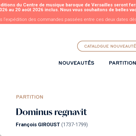
éditions du Centre de musique baroque de Versailles seront fe
ALLER AU CONTENU PRINCIPAL
026 au 20 août 2026 inclus. Nous vous souhaitons de belles va
s l'expédition des commandes passées entre ces deux dates dès 
CATALOGUE NOUVEAUTÉ
NOUVEAUTÉS
PARTITIO
PARTITION
Dominus regnavit
François GIROUST
(1737-1799)