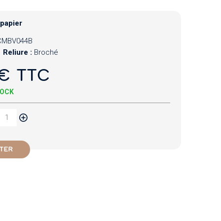
 papier
CMBV044B
Reliure :
Broché
€ TTC
TOCK
TER