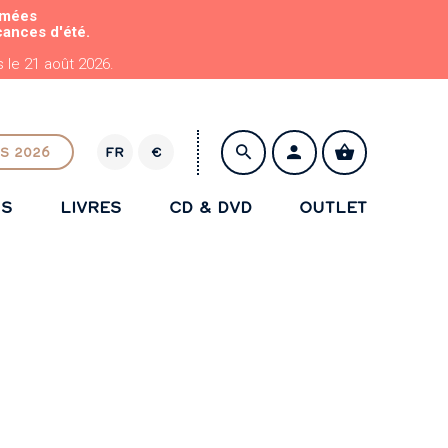
rmées
cances d'été.
le 21 août 2026.
S 2026
FR
€
E
U
NS
LIVRES
CD & DVD
OUTLET
R
ENREGISTRER