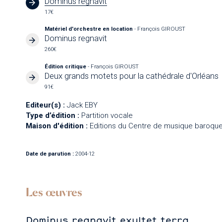
Dominus regnavit
17€
Matériel d'orchestre en location
- François GIROUST
Dominus regnavit
260€
Édition critique
- François GIROUST
Deux grands motets pour la cathédrale d'Orléans
91€
Editeur(s) :
Jack EBY
Type d’édition :
Partition vocale
Maison d'édition :
Editions du Centre de musique baroque
Date de parution :
2004-12
Les œuvres
Dominus regnavit exultet terra