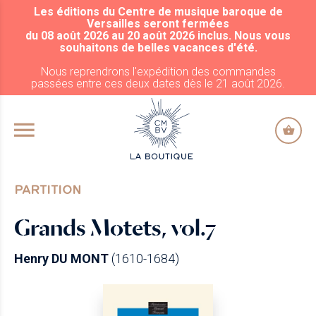
Les éditions du Centre de musique baroque de
ALLER AU CONTENU PRINCIPAL
Versailles seront fermées
du 08 août 2026 au 20 août 2026 inclus. Nous vous
souhaitons de belles vacances d'été.
Nous reprendrons l'expédition des commandes
passées entre ces deux dates dès le 21 août 2026.
PARTITION
Grands Motets, vol.7
Henry DU MONT
(1610-1684)