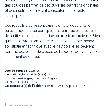
d’aborder le style au fil de l’apprentissage. L’identification
des sources permet de découvrir les partitions originales,
et des illustrations invitent à discuter du contexte
historique.
Ces recueils s’adressent aussi bien aux débutants, en
cursus moderne ou baroque, qu’aux musiciens désireux
de s’initier ou de se spécialiser en musique ancienne. Bien
que les œuvres aient été choisies pour leur pertinence
stylistique et technique avec le hautbois, elles peuvent,
comme beaucoup de pièces de l’époque, convenir à tout
instrument de dessus.
Date de parution :
2025-05
Illustrations, fac similés (nbre) :
3
Introduction (langue) :
Français/Anglais
ISMN 979-0-56016-375-8
Collaborateur(s) de l'édition :
Neven LESAGE
Sophie REBREYEND
Les œuvres