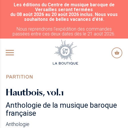
Les éditions du Centre de musique baroque de
ALLER AU CONTENU PRINCIPAL
Versailles seront fermées
du 08 août 2026 au 20 août 2026 inclus. Nous vous
souhaitons de belles vacances d'été.
Nous reprendrons l'expédition des commandes
passées entre ces deux dates dès le 21 août 2026.
PARTITION
Hautbois, vol.1
Anthologie de la musique baroque
française
Anthologie