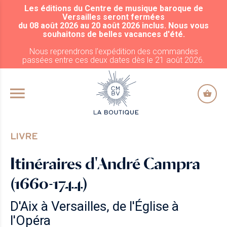
Les éditions du Centre de musique baroque de
ALLER AU CONTENU PRINCIPAL
Versailles seront fermées
du 08 août 2026 au 20 août 2026 inclus. Nous vous
souhaitons de belles vacances d'été.
Nous reprendrons l'expédition des commandes
passées entre ces deux dates dès le 21 août 2026.
LIVRE
Itinéraires d'André Campra
(1660-1744)
D'Aix à Versailles, de l'Église à
l'Opéra