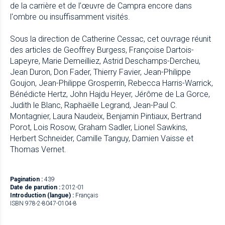
de la carrière et de l’œuvre de Campra encore dans
l'ombre ou insuffisamment visités.
Sous la direction de Catherine Cessac, cet ouvrage réunit
des articles de Geoffrey Burgess, Françoise Dartois-
Lapeyre, Marie Demeilliez, Astrid Deschamps-Dercheu,
Jean Duron, Don Fader, Thierry Favier, Jean-Philippe
Goujon, Jean-Philippe Grosperrin, Rebecca Harris-Warrick,
Bénédicte Hertz, John Hajdu Heyer, Jérôme de La Gorce,
Judith le Blanc, Raphaëlle Legrand, Jean-Paul C.
Montagnier, Laura Naudeix, Benjamin Pintiaux, Bertrand
Porot, Lois Rosow, Graham Sadler, Lionel Sawkins,
Herbert Schneider, Camille Tanguy, Damien Vaisse et
Thomas Vernet.
Pagination :
439
Date de parution :
2012-01
Introduction (langue) :
Français
ISBN 978-2-8047-0104-8