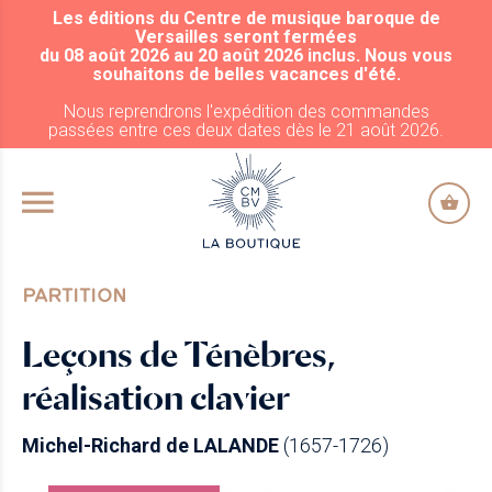
Les éditions du Centre de musique baroque de
ALLER AU CONTENU PRINCIPAL
Versailles seront fermées
du 08 août 2026 au 20 août 2026 inclus. Nous vous
souhaitons de belles vacances d'été.
Nous reprendrons l'expédition des commandes
passées entre ces deux dates dès le 21 août 2026.
PARTITION
Leçons de Ténèbres,
réalisation clavier
Michel-Richard de LALANDE
(1657-1726)