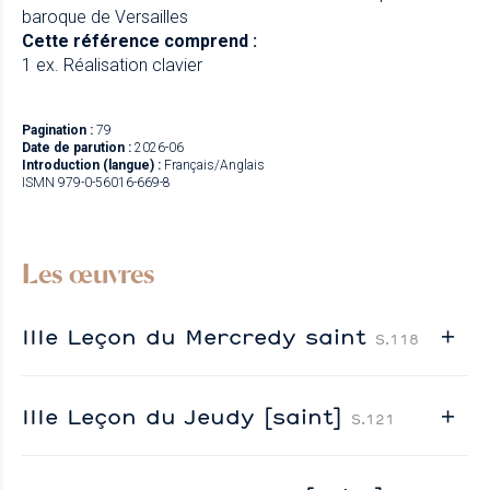
baroque de Versailles
Cette référence comprend :
1 ex. Réalisation clavier
Pagination :
79
Date de parution :
2026-06
Introduction (langue) :
Français/Anglais
ISMN 979-0-56016-669-8
Les œuvres
IIIe Leçon du Mercredy saint
S.118
IIIe Leçon du Jeudy [saint]
S.121