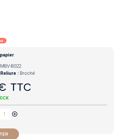
au
 papier
MBV-B022
Reliure :
Broché
€ TTC
TOCK
TER