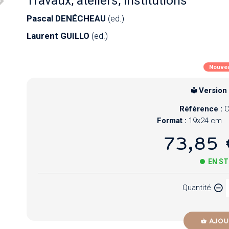
Travaux, ateliers, institutions
Pascal DENÉCHEAU
(ed.)
Laurent GUILLO
(ed.)
Nouve
Version
Référence :
C
Format :
19x24 cm
73,85 
EN S
Quantité
AJOU