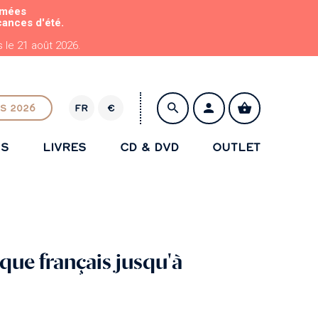
rmées
cances d'été.
le 21 août 2026.
S 2026
FR
€
E
U
NS
LIVRES
CD & DVD
OUTLET
R
ENREGISTRER
que français jusqu'à