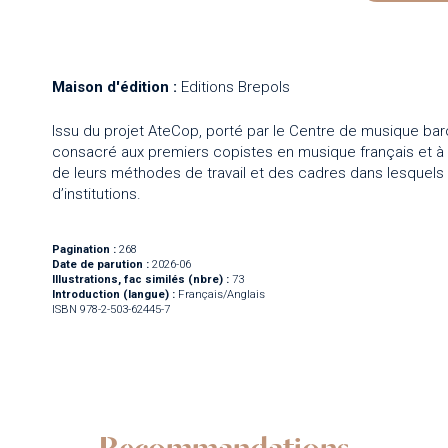
Maison d'édition :
Editions Brepols
Issu du projet AteCop, porté par le Centre de musique bar
consacré aux premiers copistes en musique français et à leur
de leurs méthodes de travail et des cadres dans lesquels il
d’institutions.
Pagination :
268
Date de parution :
2026-06
Illustrations, fac similés (nbre) :
73
Introduction (langue) :
Français/Anglais
ISBN 978-2-503-62445-7
Recommandations