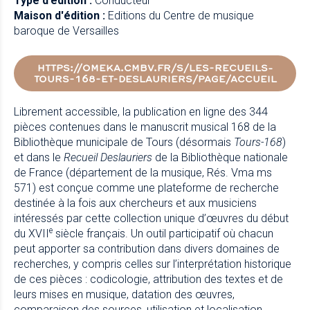
Type d’édition :
Conducteur
Maison d'édition :
Editions du Centre de musique
baroque de Versailles
HTTPS://OMEKA.CMBV.FR/S/LES-RECUEILS-
TOURS-168-ET-DESLAURIERS/PAGE/ACCUEIL
Librement accessible, la publication en ligne des 344
pièces contenues dans le manuscrit musical 168 de la
Bibliothèque municipale de Tours (désormais
Tours-168
)
et dans le
Recueil Deslauriers
de la Bibliothèque nationale
de France (département de la musique,
Rés. Vma ms
571
) est conçue comme une plateforme de recherche
destinée à la fois aux chercheurs et aux musiciens
intéressés par cette collection unique d’œuvres du début
e
du XVII
siècle français. Un outil participatif où chacun
peut apporter sa contribution dans divers domaines de
recherches, y compris celles sur l’interprétation historique
de ces pièces : codicologie, attribution des textes et de
leurs mises en musique, datation des œuvres,
comparaison des sources, utilisation et localisation