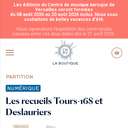
Les éditions du Centre de musique baroque de
ALLER AU CONTENU PRINCIPAL
Versailles seront fermées
du 08 août 2026 au 20 août 2026 inclus. Nous vous
souhaitons de belles vacances d'été.
Nous reprendrons l'expédition des commandes
passées entre ces deux dates dès le 21 août 2026.
PARTITION
NUMÉRIQUE
Les recueils Tours-168 et
Deslauriers