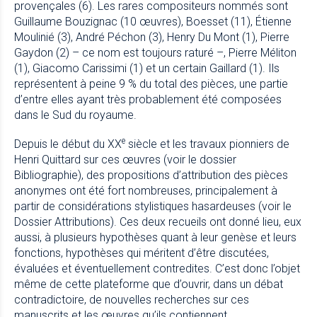
provençales (6). Les rares compositeurs nommés sont
Guillaume Bouzignac (10 œuvres), Boesset (11), Étienne
Moulinié (3), André Péchon (3), Henry Du Mont (1), Pierre
Gaydon (2) – ce nom est toujours raturé –, Pierre Méliton
(1), Giacomo Carissimi (1) et un certain Gaillard (1). Ils
représentent à peine 9 % du total des pièces, une partie
d’entre elles ayant très probablement été composées
dans le Sud du royaume.
e
Depuis le début du XX
siècle et les travaux pionniers de
Henri Quittard sur ces œuvres (voir le
dossier
Bibliographie
), des propositions d’attribution des pièces
anonymes ont été fort nombreuses, principalement à
partir de considérations stylistiques hasardeuses (voir le
Dossier Attributions). Ces deux recueils ont donné lieu, eux
aussi, à plusieurs hypothèses quant à leur genèse et leurs
fonctions, hypothèses qui méritent d’être discutées,
évaluées et éventuellement contredites. C’est donc l’objet
même de cette plateforme que d’ouvrir, dans un débat
contradictoire, de nouvelles recherches sur ces
manuscrits et les œuvres qu’ils contiennent.