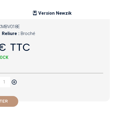
Version Newzik
CMBV018E
Reliure :
Broché
€ TTC
TOCK
TER