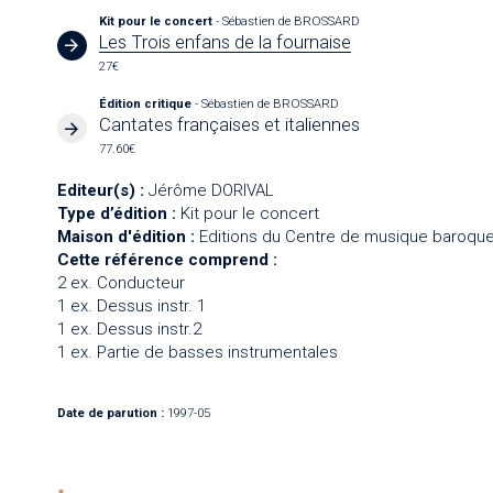
Kit pour le concert
- Sébastien de BROSSARD
Les Trois enfans de la fournaise
27€
Édition critique
- Sébastien de BROSSARD
Cantates françaises et italiennes
77.60€
Editeur(s) :
Jérôme DORIVAL
Type d’édition :
Kit pour le concert
Maison d'édition :
Editions du Centre de musique baroque
Cette référence comprend :
2 ex. Conducteur
1 ex. Dessus instr. 1
1 ex. Dessus instr.2
1 ex. Partie de basses instrumentales
Date de parution :
1997-05