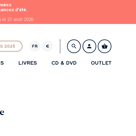
rmées
cances d'été.
le 21 août 2026.
S 2026
FR
€
E
U
NS
LIVRES
CD & DVD
OUTLET
R
ENREGISTRER
se