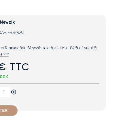
 Newzik
CAHIERS-329I
l'application Newzik, à la fois sur le Web et sur iOS.
 plus
€ TTC
TOCK
TER