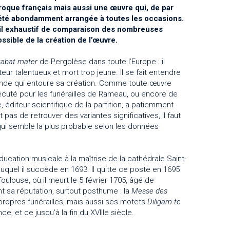
baroque français mais aussi une œuvre qui, de par
 été abondamment arrangée à toutes les occasions.
vail exhaustif de comparaison des nombreuses
sible de la création de l’œuvre.
tabat mater
de Pergolèse dans toute l’Europe : il
eur talentueux et mort trop jeune. Il se fait entendre
nde qui entoure sa création. Comme toute œuvre
exécuté pour les funérailles de Rameau, ou encore de
 éditeur scientifique de la partition, a patiemment
s de retrouver des variantes significatives, il faut
e qui semble la plus probable selon les données
 éducation musicale à la maîtrise de la cathédrale Saint-
uquel il succède en 1693. Il quitte ce poste en 1695
oulouse, où il meurt le 5 février 1705, âgé de
 sa réputation, surtout posthume : la
Messe des
 propres funérailles, mais aussi ses motets
Diligam te
, et ce jusqu’à la fin du XVIIIe siècle.