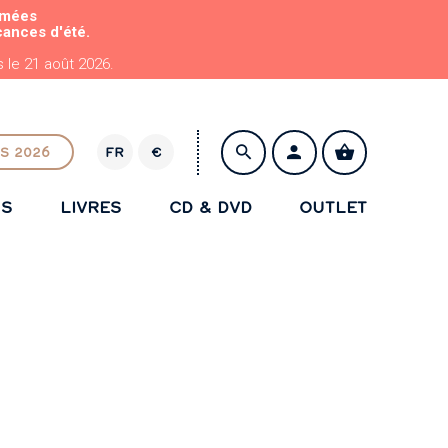
rmées
cances d'été.
le 21 août 2026.
S 2026
FR
€
E
U
NS
LIVRES
CD & DVD
OUTLET
R
ENREGISTRER