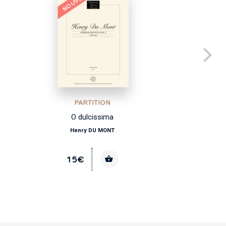
NOUVEAU
PARTITION
O dulcissima
Co
Henry DU MONT
15€