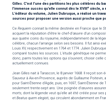
Gilles. C’est l’une des partitions les plus célèbres du 
e
l’immense succès qu’elle connut dès le XVIII
siècle, a
L’éditeur du volume, Julien Dubruque, a réalisé un tra
sources pour proposer une version aussi proche que pos
Ce
Requiem
connait la même destinée en France que le
S
acquiert la réputation d’être le chef-d’œuvre d’un composit
aux quatre coins du royaume, indépendamment de la lége
célèbre, chacun l’arrange selon ses besoins. Il fut ainsi 
Louis XV, respectivement en 1764 et 1774. Julien Dubruque,
comparé toutes les sources. L’étude génétique ne permet pa
donc, parmi toutes les options qui s’ouvrent, choisir cell
actuellement connues.
Jean Gilles nait à Tarascon, le 8 janvier 1668. Il reçoit son
Sauveur à Aix-en-Provence, auprès de Guillaume Poitevin, a
pour Saint-Étienne d’Agde, puis, en 1697, Saint-Étienne de T
seulement trente-sept ans. Une poignée d’œuvres assurent
morts
, dont la légende veut qu’elle ait été créée pour ses
et
Beatus quem elegisti
, qui circulent abondamment en France