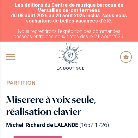
Les éditions du Centre de musique baroque de
ALLER AU CONTENU PRINCIPAL
Versailles seront fermées
du 08 août 2026 au 20 août 2026 inclus. Nous vous
souhaitons de belles vacances d'été.
Nous reprendrons l'expédition des commandes
passées entre ces deux dates dès le 21 août 2026.
PARTITION
Miserere à voix seule,
réalisation clavier
Michel-Richard de LALANDE
(1657-1726)